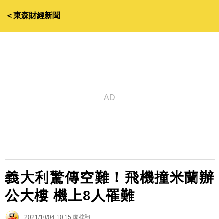
＜東森財經新聞
義大利驚傳空難！飛機撞米蘭辦
公大樓 機上8人罹難
2021/10/04 10:15
廖梓翔