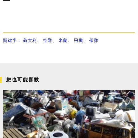
關鍵字：
義大利
、
空難
、
米蘭
、
飛機
、
罹難
您也可能喜歡