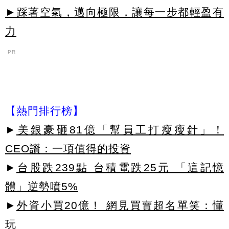
►踩著空氣，邁向極限，讓每一步都輕盈有
力
PR
【熱門排行榜】
►
美銀豪砸81億「幫員工打瘦瘦針」！
CEO讚：一項值得的投資
►
台股跌239點 台積電跌25元 「這記憶
體」逆勢噴5%
►
外資小買20億！ 網見買賣超名單笑：懂
玩