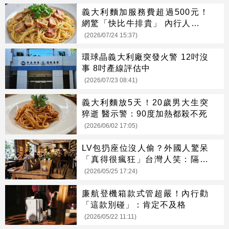
義大利麵加服務費超過500元！
網驚「快比牛排貴」 內行人說話
了
(2026/07/24 15:37)
環球晶義大利廠突發火警 12吋沒
事 8吋產線評估中
(2026/07/23 08:41)
義大利麵放5天！20歲男大生突
猝逝 醫示警：90度加熱都殺不死
(2026/06/02 17:05)
LV包扔座位沒人偷？外國人驚呆
「真得很瘋狂」台灣人笑：隔壁
會幫忙顧
(2026/05/25 17:24)
廉航登機箱款式管超嚴！內行勸
「這款別碰」：肯定不及格
(2026/05/22 11:11)