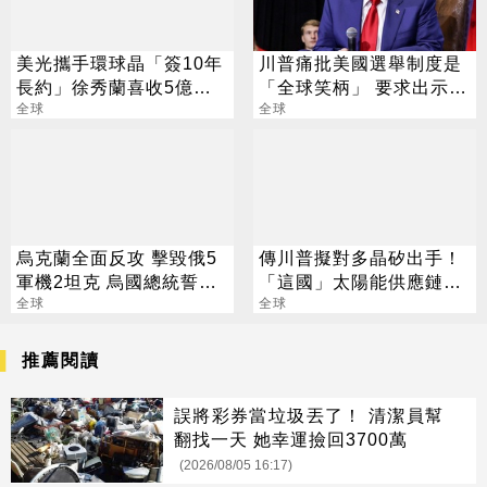
美光攜手環球晶「簽10年
川普痛批美國選舉制度是
長約」徐秀蘭喜收5億美
「全球笑柄」 要求出示身
金大禮
全球
分證
全球
烏克蘭全面反攻 擊毀俄5
傳川普擬對多晶矽出手！
軍機2坦克 烏國總統誓
「這國」太陽能供應鏈恐
言：絕不放棄
全球
遭重擊
全球
推薦閱讀
誤將彩券當垃圾丟了！ 清潔員幫
翻找一天 她幸運撿回3700萬
(2026/08/05 16:17)