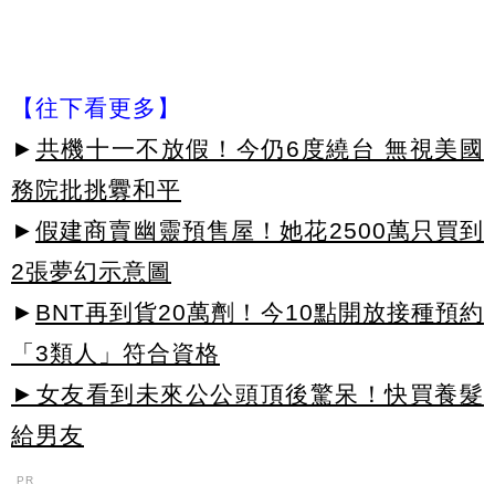
【往下看更多】
►
共機十一不放假！今仍6度繞台 無視美國
務院批挑釁和平
►
假建商賣幽靈預售屋！她花2500萬只買到
2張夢幻示意圖
►
BNT再到貨20萬劑！今10點開放接種預約
「3類人」符合資格
►女友看到未來公公頭頂後驚呆！快買養髮
給男友
PR