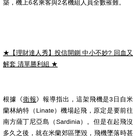
築，機上6名乘客與2名機組人員全數罹難。
★【理財達人秀】投信開鍘 中小不妙? 回血又
解套 清單勝利組
★
根據《
衛報
》報導指出，這架飛機是3日自米
蘭林納特（Linate）機場起飛，原定是要前往
南方薩丁尼亞島（Sardinia）。但是在起飛沒
多久之後，就在米蘭郊區墜毀，飛機墜落時甚