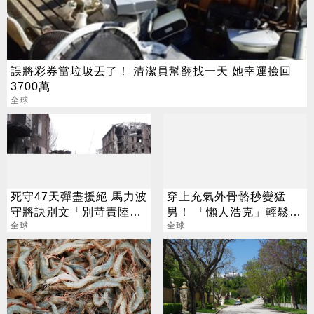
誤將彩券當垃圾丟了！ 清潔員幫翻找一天 她幸運撿回
3700萬
全球
死守47天彈盡援絕 馬力波
穿上充氣外骨骼秒變猛
守將訣別文「別苛責陸戰
男！ 「懶人浩克」輕鬆擁
隊」
全球
8塊肌
全球