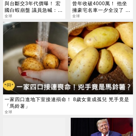
與台斷交3年代價曝！ 宏
曾年收破4000萬！ 他坐
國白蝦崩盤 議員急喊：盼
擁豪宅名車一夕全沒了 卻
重談
全球
喊「比過去更快樂」
全球
一家四口進地下室接連殞命！ 8歲女童成孤兒 兇手竟是
「馬鈴薯」
全球