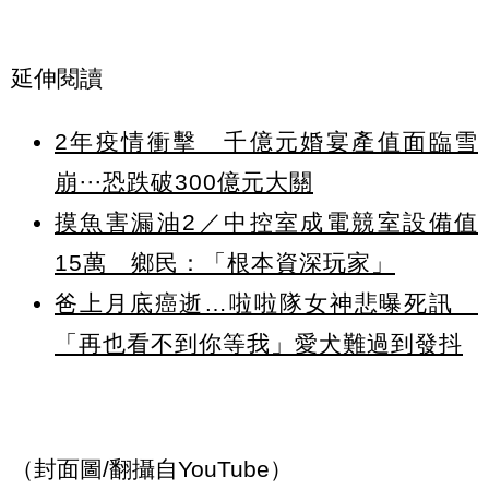
延伸閱讀
2年疫情衝擊 千億元婚宴產值面臨雪
崩⋯恐跌破300億元大關
摸魚害漏油2／中控室成電競室設備值
15萬 鄉民：「根本資深玩家」
爸上月底癌逝…啦啦隊女神悲曝死訊
「再也看不到你等我」愛犬難過到發抖
（封面圖/翻攝自YouTube）