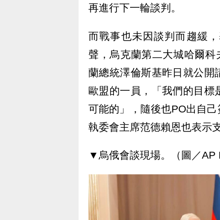
再進行下一輪談判。
而戰事也未因談判而趨緩，
聲，烏克蘭第二大城哈爾科
蘭總統澤倫斯基昨日就公開
歐盟的一員，「我們的目標
可能的」，隨後也PO出自
執委會主席范德賴恩也表示
▼烏俄會談現場。（圖／AP 