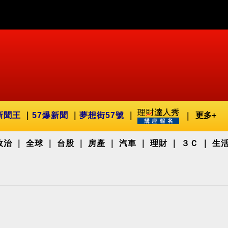
新聞王
57爆新聞
夢想街57號
更多+
政治
全球
台股
房產
汽車
理財
３Ｃ
生