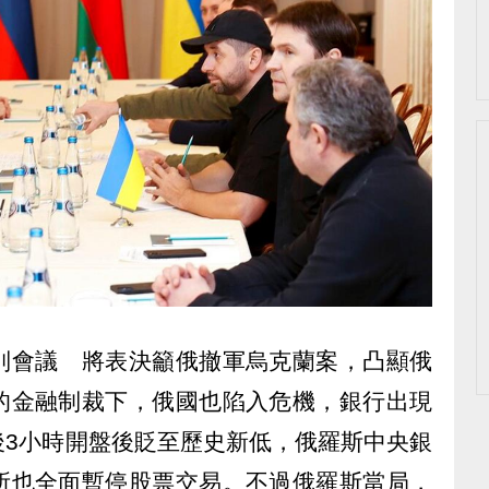
別會議 將表決籲俄撤軍烏克蘭案，凸顯俄
的金融制裁下，俄國也陷入危機，銀行出現
後3小時開盤後貶至歷史新低，俄羅斯中央銀
所也全面暫停股票交易。不過俄羅斯當局，