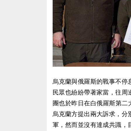
烏克蘭與俄羅斯的戰事不停
民眾也紛紛帶著家當，往周
團也於昨日在白俄羅斯第二大
烏克蘭方提出兩大訴求，分
軍，然而並沒有達成共識，