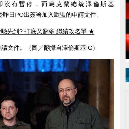
卻沒有暫停，而烏克蘭總統澤倫斯基
sky）也於昨日PO出簽署加入歐盟的申請文件。
驗先到? 打底又翻多 繼續攻名單
★
請文件。（圖／翻攝自澤倫斯基IG）