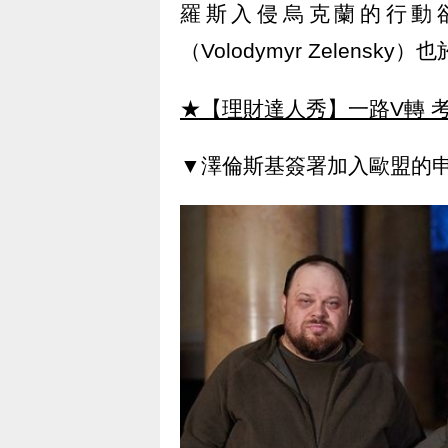
羅斯入侵烏克蘭的行動
（Volodymyr Zelen
★【理財達人秀】一路V轉 考
▼澤倫斯基簽署加入歐盟的申