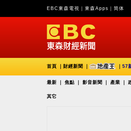
EBC東森電視
｜
東森Apps
｜
简体
首頁
財經新聞
57
最新
焦點
影音新聞
產業
其它