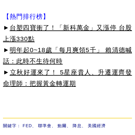
【熱門排行榜】
►
台塑四寶衝了！「新科萬金」又漲停 台股
上漲330點
►
明年起0~18歲「每月爽領5千」 賴清德喊
話：此時不生待何時
►
立秋好運來了！ 5星座貴人、升遷運齊發
命理師：把握黃金轉運期
關鍵字：
FED
、
聯準會
、
鮑爾
、
降息
、
美國經濟