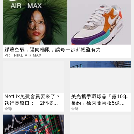
踩著空氣，邁向極限，讓每一步都輕盈有力
PR・NIKE AIR MAX
Netflix免費會員要來了？
美光攜手環球晶「簽10年
執行長鬆口：「2門檻」
長約」徐秀蘭喜收5億美
是關鍵
全球
金大禮
全球