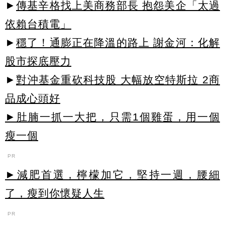
►
傳基辛格找上美商務部長 抱怨美企「太過
依賴台積電」
►
穩了！通膨正在降溫的路上 謝金河：化解
股市探底壓力
►
對沖基金重砍科技股 大幅放空特斯拉 2商
品成心頭好
►肚腩一抓一大把，只需1個雞蛋，用一個
瘦一個
PR
►減肥首選，檸檬加它，堅持一週，腰細
了，瘦到你懷疑人生
PR