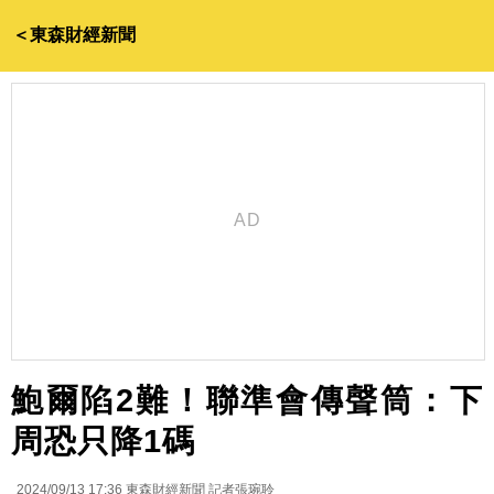
＜東森財經新聞
鮑爾陷2難！聯準會傳聲筒：下
周恐只降1碼
2024/09/13 17:36
東森財經新聞 記者張琬聆