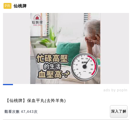
仙桃牌
PR
ads by popIn
【仙桃牌】保血平丸(去羚羊角)
深入了解
觀看次數 47,443次