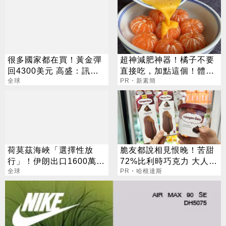
很多國家都在買！黃金彈
超神減肥神器！橘子不要
回4300美元 高盛：訊號
直接吃，加點這個！體重
來了
全球
天天下降
PR・新素簡
荷莫茲海峽「選擇性放
脆友都說相見恨晚！苦甜
行」！伊朗出口1600萬桶
72%比利時巧克力 大人味
油 最大買家是他
全球
爆紅！
PR・哈根達斯