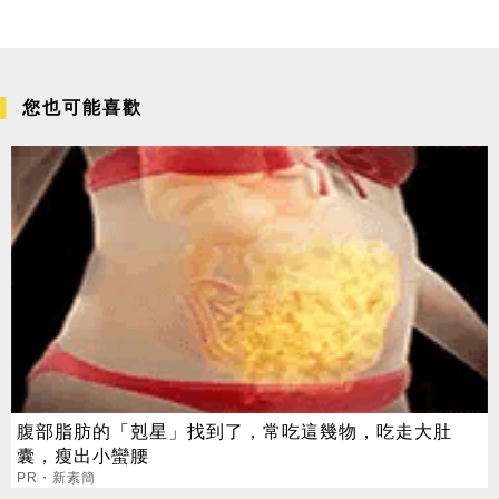
您也可能喜歡
腹部脂肪的「剋星」找到了，常吃這幾物，吃走大肚
囊，瘦出小蠻腰
PR・新素簡