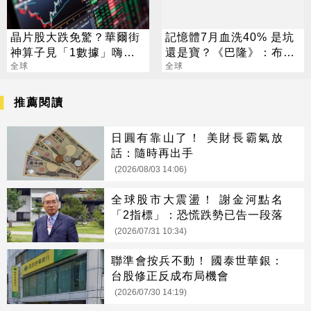
晶片股大跌免驚？華爾街
記憶體7月血洗40% 是坑
神算子見「1數據」嗨
還是寶？《巴隆》：布局
喊：絕佳買點來了
全球
好機會
全球
推薦閱讀
日圓有靠山了！ 美財長霸氣放
話：隨時再出手
(2026/08/03 14:06)
全球股市大震盪！ 謝金河點名
「2指標」：恐慌跌勢已告一段落
(2026/07/31 10:34)
聯準會按兵不動！ 國泰世華銀：
台股修正反成布局機會
(2026/07/30 14:19)