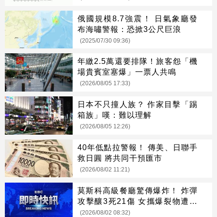
俄國規模8.7強震！ 日氣象廳發
布海嘯警報：恐掀3公尺巨浪
(2025/07/30 09:36)
年繳2.5萬還要排隊！旅客怨「機
場貴賓室塞爆」一票人共鳴
(2026/08/05 17:33)
日本不只撞人族？ 作家目擊「踢
箱族」嘆：難以理解
(2026/08/05 12:26)
40年低點拉警報！ 傳美、日聯手
救日圓 將共同干預匯市
(2026/08/02 11:21)
莫斯科高級餐廳驚傳爆炸！ 炸彈
攻擊釀3死21傷 女攜爆裂物遭攔
引爆
(2026/08/02 08:32)