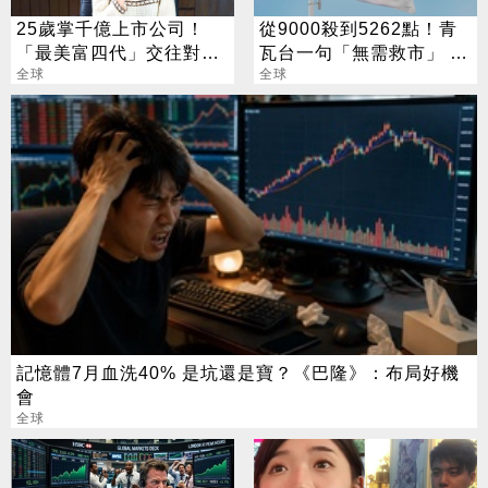
25歲掌千億上市公司！
從9000殺到5262點！青
「最美富四代」交往對象
瓦台一句「無需救市」 股
竟是他
全球
民炸鍋了
全球
記憶體7月血洗40% 是坑還是寶？《巴隆》：布局好機
會
全球