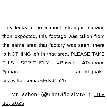
This looks to be a much stronger tsunami
then expected, this footage was taken from
the same area that factory was seen, there
is NOTHING left in that area, PLEASE TAKE
THIS SERIOUSLY.
#Russia
#Tsunami
#japan
#earthquake
pic.twitter.com/pBEdvd1h2b
— Mr ashen (@TheOfficialMrA1)
July
30, 2025