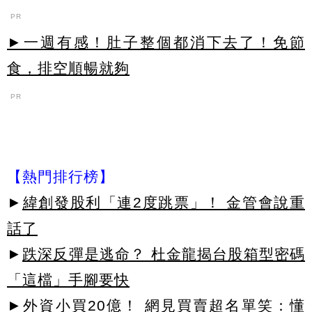
PR
►一週有感！肚子整個都消下去了！免節
食，排空順暢就夠
PR
【熱門排行榜】
►
緯創發股利「連2度跳票」！ 金管會說重
話了
►
跌深反彈是逃命？ 杜金龍揭台股箱型密碼
「這檔」手腳要快
►
外資小買20億！ 網見買賣超名單笑：懂