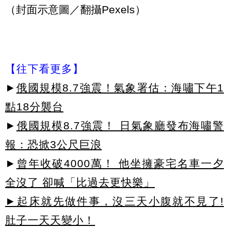
（封面示意圖／翻攝Pexels）
【往下看更多】
►
俄國規模8.7強震！氣象署估：海嘯下午1
點18分襲台
►
俄國規模8.7強震！ 日氣象廳發布海嘯警
報：恐掀3公尺巨浪
►
曾年收破4000萬！ 他坐擁豪宅名車一夕
全沒了 卻喊「比過去更快樂」
►起床就先做件事，沒三天小腹就不見了!
肚子一天天變小！