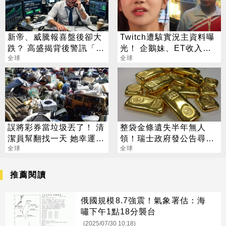
新帝、威騰報喜盤後卻大
Twitch遭駭實況主資料曝
跌？ 高盛揭背後警訊「恐
光！ 企鵝妹、ET收入超
傷到美光」
全球
過七位數 全網震驚
全球
誤將彩券當垃圾丟了！ 清
整袋金條遺失半年無人
潔員幫翻找一天 她幸運撿
領！瑞士政府發公告尋失
回3700萬
全球
主
全球
推薦閱讀
俄國規模8.7強震！氣象署估：海
嘯下午1點18分襲台
(2025/07/30 10:18)