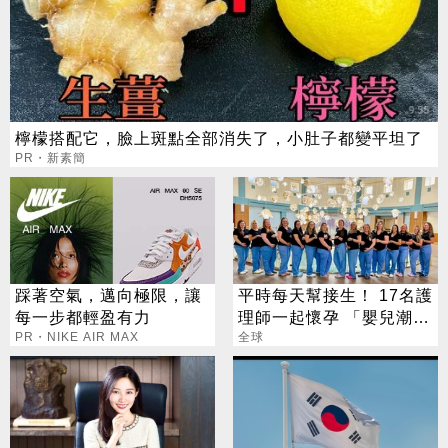
檸檬搭配它，臉上斑點全部消失了，小肚子都變平坦了
PR・新素簡
踩著空氣，邁向極限，讓
平時每天幫接生！ 17名護
每一步都輕盈有力
理師一起懷孕 「嬰兒潮」
PR・NIKE AIR MAX
震撼全網
全球