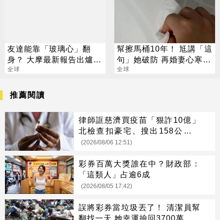
友達能靠「玻璃心」翻
幫擦馬桶10年！ 尪講「這
身？ 大摩最新報告出爐
句」她破防 再婚妻心寒喊
目標價也曝光
全球
離婚
全球
推薦閱讀
律師誆慈濟買疫苗「狠詐10億」
北檢查扣豪宅、搜出158公斤黃
金
(2026/08/06 12:51)
彩券百萬大獎誰在中？財政部：
「這類人」占逾6成
(2026/08/05 17:42)
誤將彩券當垃圾丟了！ 清潔員幫
翻找一天 她幸運撿回3700萬