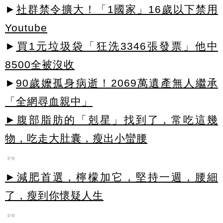
►
社群禁令擴大！「1國家」16歲以下禁用
Youtube
►
買1元垃圾袋「狂洗3346張發票」他中
8500全被沒收
►
90歲嬤孤身病逝！2069萬遺產無人繼承
「全網尋血親中」
►腹部脂肪的「剋星」找到了，常吃這幾
物，吃走大肚囊，瘦出小蠻腰
PR
►減肥首選，檸檬加它，堅持一週，腰細
了，瘦到你懷疑人生
PR