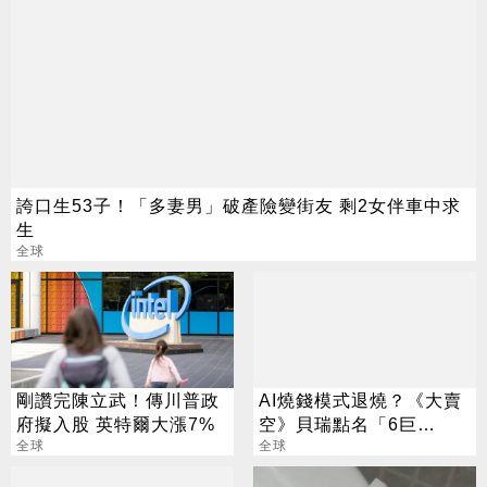
誇口生53子！「多妻男」破產險變街友 剩2女伴車中求
生
全球
剛讚完陳立武！傳川普政
AI燒錢模式退燒？《大賣
府擬入股 英特爾大漲7%
空》貝瑞點名「6巨
全球
頭」：市場已經投票
全球