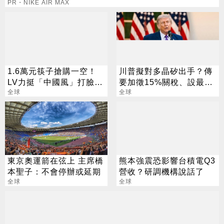
PR・NIKE AIR MAX
1.6萬元筷子搶購一空！
川普擬對多晶矽出手？傳
LV力挺「中國風」打臉
要加徵15%關稅、設最低
D&G
全球
進口價
全球
東京奧運箭在弦上 主席橋
熊本強震恐影響台積電Q3
本聖子：不會停辦或延期
營收？研調機構說話了
全球
全球