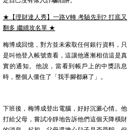
定自己沒有落入詐騙陷阱。
★【理財達人秀】一路V轉 考驗先到? 打底又
翻多 繼續攻名單
★
梅博成回憶，對方並未索取任何銀行資料，只
是叫他登入帳號查看，這讓他逐漸相信這是真
實的通知。他說，當看到帳戶上的中獎訊息
時，整個人僵住了「我手腳都麻了」。
下班後，梅博成登出電腦，好好沉澱心情。他
打給父母，嘗試冷靜地告訴他們這個天降橫財
的消息。起初，父母還擔心兒子是否受騙，但