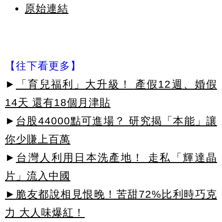
原始連結
【往下看更多】
►
「育兒福利」大升級！ 產假12週、婚假
14天 還有18個月津貼
►
台股44000點可進場？ 研究揭「本能」讓
你少賺上百萬
►
台灣人利用日本洗產地！ 走私「輝達晶
片」流入中國
►脆友都說相見恨晚！苦甜72%比利時巧克
力 大人味爆紅！