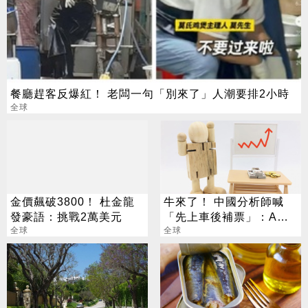
餐廳趕客反爆紅！ 老闆一句「別來了」人潮要排2小時
全球
金價飆破3800！ 杜金龍
牛來了！ 中國分析師喊
發豪語：挑戰2萬美元
「先上車後補票」：A股
全球
開盤即收盤
全球