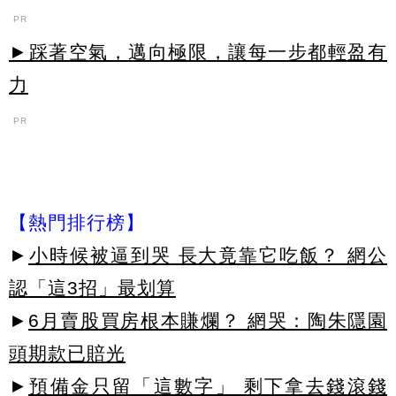
PR
►踩著空氣，邁向極限，讓每一步都輕盈有
力
PR
【熱門排行榜】
►
小時候被逼到哭 長大竟靠它吃飯？ 網公
認「這3招」最划算
►
6月賣股買房根本賺爛？ 網哭：陶朱隱園
頭期款已賠光
►
預備金只留「這數字」 剩下拿去錢滾錢