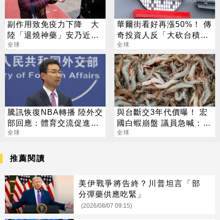
副作用致免疫力下降 大
華爾街看好再漲50%！ 傳
陸「退燒神藥」安乃近全
奇投資人反「大砍台積
面停售
全球
電」？ 外媒揭關鍵
全球
騰訊恢復NBA轉播 陸外交
與台斷交3年代價曝！ 宏
部回應：體育交流促進友
國白蝦崩盤 議員急喊：盼
好
全球
重談
全球
推薦閱讀
美伊戰爭將告終？川普坦言「部
分彈藥供應吃緊」
(2026/08/07 09:15)