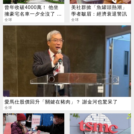
曾年收破4000萬！ 他坐
美社群掀「魚罐頭熱潮」
擁豪宅名車一夕全沒了 卻
學者皺眉：經濟衰退警訊
喊「比過去更快樂」
全球
全球
愛馬仕股價回升「關鍵在豬肉」？ 謝金河也驚呆了
全球