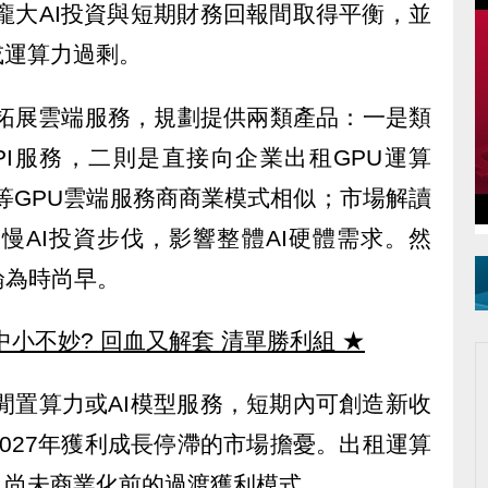
在龐大AI投資與短期財務回報間取得平衡，並
或運算力過剩。
究拓展雲端服務，規劃提供兩類產品：一是類
型與API服務，二則是直接向企業出租GPU運算
ud等GPU雲端服務商商業模式相似；市場解讀
放慢AI投資步伐，影響整體AI硬體需求。然
論為時尚早。
中小不妙? 回血又解套 清單勝利組
★
分閒置算力或AI模型服務，短期內可創造新收
2027年獲利成長停滯的市場擔憂。出租運算
人尚未商業化前的過渡獲利模式。