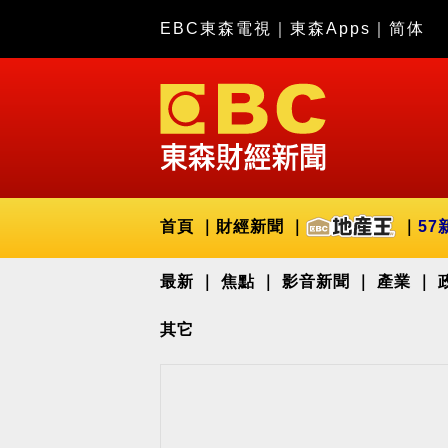
EBC東森電視
｜
東森Apps
｜
简体
首頁
財經新聞
57
最新
焦點
影音新聞
產業
其它