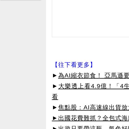
【往下看更多】
►
為AI縮衣節食！ 亞馬遜
►
大樂透上看4.9億！「
看
►
焦點股：AI高速線出貨放大
►出國花費難抓？全包式海島
►出遊只要帶這瓶，氣色好