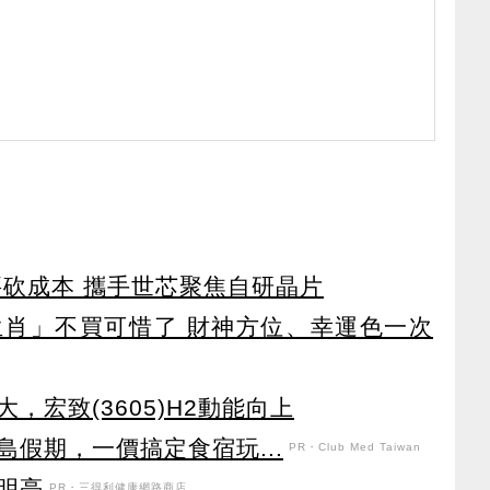
要砍成本 攜手世芯聚焦自研晶片
4生肖」不買可惜了 財神方位、幸運色一次
，宏致(3605)H2動能向上
假期，一價搞定食宿玩...
PR・Club Med Taiwan
明亮
PR・三得利健康網路商店