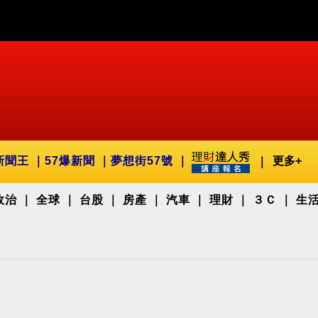
新聞王
57爆新聞
夢想街57號
更多+
政治
全球
台股
房產
汽車
理財
３Ｃ
生