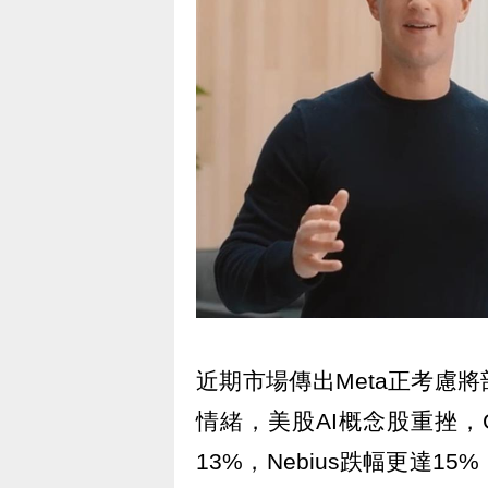
近期市場傳出Meta正考慮將
情緒，美股AI概念股重挫，G
13%，Nebius跌幅更達