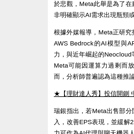
於悲觀，Meta此舉是為了
非明確顯示AI需求出現瓶頸
根據外媒報導，Meta正研
AWS Bedrock的AI模
力，與近年崛起的Neoclo
Meta可能因運算力過剩而
而，分析師普遍認為這種推
★【理財達人秀】投信開鍘 
瑞銀指出，若Meta出售部
入，改善EPS表現，並緩解
力可作為AI代理與聊天機器