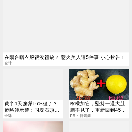
在陽台曬衣服很沒禮貌？ 惹火美人這5件事 小心挨告！
全球
費半4天強彈16%穩了？
檸檬加它，堅持一週大肚
策略師示警：同塊石頭不
腩不見了，重新回到45公
會絆2次
全球
斤
PR・新素簡