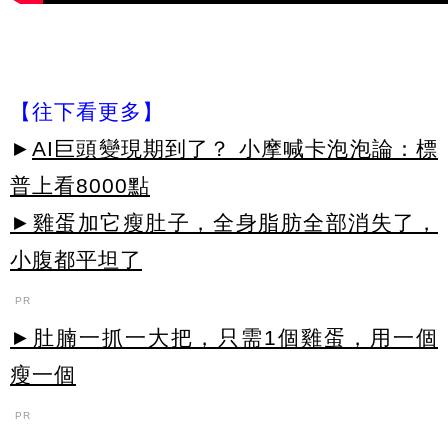
【往下看更多】
►
AI巨頭變現期到了？ 小摩喊卡泡泡論：標
普上看8000點
►雞蛋加它瘦肚子，全身脂肪全部消失了，
小腹都平坦了
PR
►肚腩一抓一大把，只需1個雞蛋，用一個
瘦一個
PR