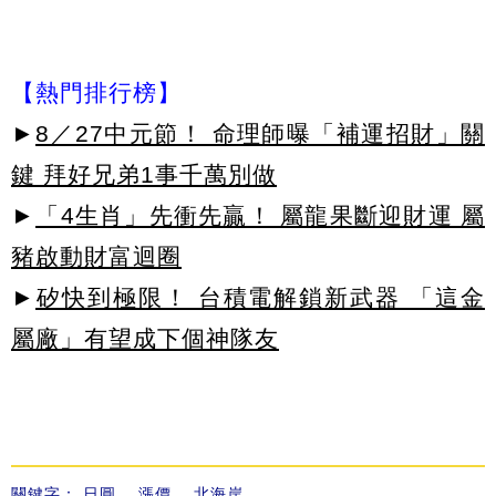
【熱門排行榜】
►
8／27中元節！ 命理師曝「補運招財」關
鍵 拜好兄弟1事千萬別做
►
「4生肖」先衝先贏！ 屬龍果斷迎財運 屬
豬啟動財富迴圈
►
矽快到極限！ 台積電解鎖新武器 「這金
屬廠」有望成下個神隊友
關鍵字：
日圓
、
漲價
、
北海岸