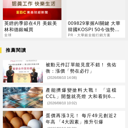
英鎊的季節在4月 美銀美
009829掌握AI關鍵 大華
林和德銀喊買
韓國KOSPI 50今強勢開
全球
募
PR・大華銀全能行銷方案
推薦閱讀
被動元件訂單能見度不錯！ 焦佑
衡：漲價「勢在必行」
(2026/08/10 14:08)
產能擠爆變搶料大戰！ 「這檔
CCL」開盤就亮燈 大和看到600
元
(2026/08/10 10:02)
蛋價再漲3元！ 每斤49元創近2
年高 「4大因素」推升引爆