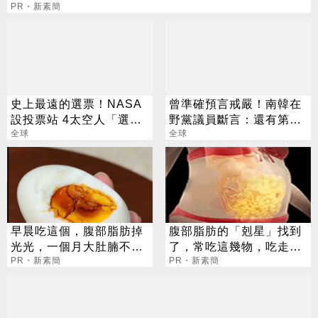
PR・新素簡
史上最遠的選票！NASA
曾準確預言戒嚴！南韓在
設投票站 4太空人「選票
野黨議員斷言：還有第2
加密」選總統
全球
次
全球
早晨吃這個，腹部脂肪掉
腹部脂肪的「剋星」找到
光光，一個月大肚腩不見
了，常吃這幾物，吃走大
了
PR・新素簡
肚囊，瘦出小蠻腰
PR・新素簡