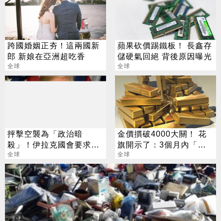
跨國婚姻正夯！這兩國新
蘋果砍價踢鐵板！ 長鑫存
郎 新娘在亞洲超吃香
儲硬氣回絕 背後原因曝光
全球
全球
抨擊空襲為「政治暗
金價摜破4000大關！ 花
殺」！伊拉克國會要求美
旗開示了：3個月內「跌
軍撤離
全球
到這」
全球