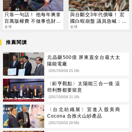
只靠一句話！ 他每年爽拿
與台斷交3年代價曝！ 宏
百萬版權費 不做事也財富
國白蝦崩盤 議員急喊：盼
自由
全球
重談
全球
推薦閱讀
元晶砸500億 屏東蓋全台最大太
陽能電廠
(2017/10/16 21:18)
〈鉅亨觀點〉太陽能三合一後 這
些利弊都要留意
(2017/10/16 21:18)
〈台北紡織展〉宜進入股美商
Cocona 合推火山紗產品
(2017/10/16 20:56)