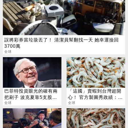
誤將彩券當垃圾丟了！ 清潔員幫翻找一天 她幸運撿回
3700萬
全球
巴菲特投資眼光的確有兩
「這國」賣蝦到台灣超開
把刷子 波克夏靠5支股票
心！ 官方製圖秀政績：喜
打敗2017年股市大盤
全球
賺6千萬
全球