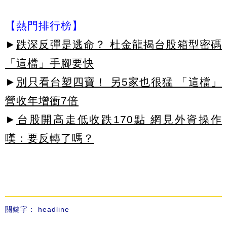
【熱門排行榜】
►
跌深反彈是逃命？ 杜金龍揭台股箱型密碼
「這檔」手腳要快
►
別只看台塑四寶！ 另5家也很猛 「這檔」
營收年增衝7倍
►
台股開高走低收跌170點 網見外資操作
嘆：要反轉了嗎？
關鍵字：
headline