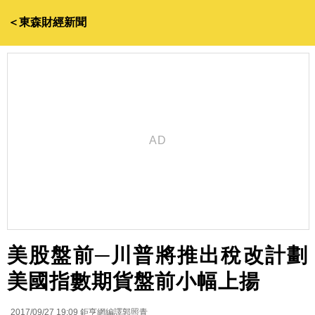
＜東森財經新聞
美股盤前─川普將推出稅改計劃
美國指數期貨盤前小幅上揚
2017/09/27 19:09
鉅亨網編譯郭照青