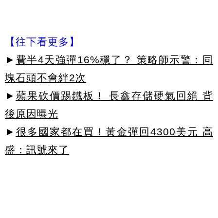
【往下看更多】
►
費半4天強彈16%穩了？ 策略師示警：同
塊石頭不會絆2次
►
蘋果砍價踢鐵板！ 長鑫存儲硬氣回絕 背
後原因曝光
►
很多國家都在買！黃金彈回4300美元 高
盛：訊號來了