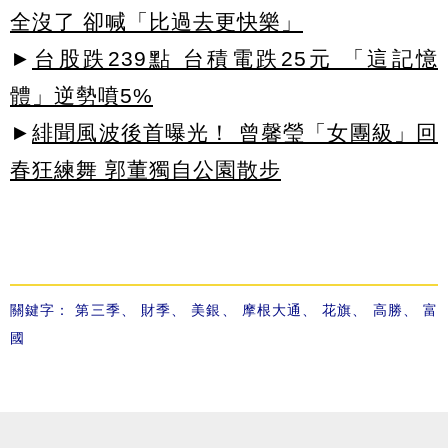
全沒了 卻喊「比過去更快樂」
►
台股跌239點 台積電跌25元 「這記憶
體」逆勢噴5%
►
緋聞風波後首曝光！ 曾馨瑩「女團級」回
春狂練舞 郭董獨自公園散步
關鍵字：
第三季
、
財季
、
美銀
、
摩根大通
、
花旗
、
高勝
、
富
國