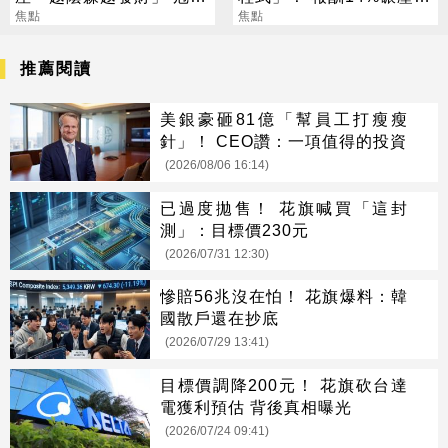
賺到翻
焦點
普 直接辭職去炒股
焦點
推薦閱讀
美銀豪砸81億「幫員工打瘦瘦
針」！ CEO讚：一項值得的投資
(2026/08/06 16:14)
已過度拋售！ 花旗喊買「這封
測」：目標價230元
(2026/07/31 12:30)
慘賠56兆沒在怕！ 花旗爆料：韓
國散戶還在抄底
(2026/07/29 13:41)
目標價調降200元！ 花旗砍台達
電獲利預估 背後真相曝光
(2026/07/24 09:41)