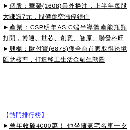
►
個股：華榮(1608)業外挹注，上半年每股
大賺逾7元，股價跳空漲停鎖住
►
產業：CSP明年ASIC端半導體產能瓶頸
打開，博通、世芯、創意、智原、聯發科旺
►
興櫃：歐付寶(6878)獲全台首家取得跨境
匯兌核準，打造移工生活金融生態圈
【熱門排行榜】
►
曾年收破4000萬！ 他坐擁豪宅名車一夕