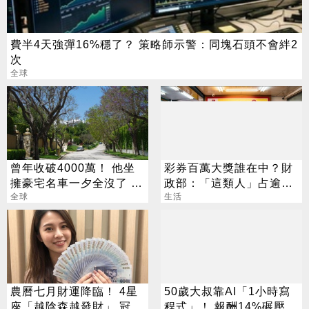
費半4天強彈16%穩了？ 策略師示警：同塊石頭不會絆2
次
全球
曾年收破4000萬！ 他坐
彩券百萬大獎誰在中？財
擁豪宅名車一夕全沒了 卻
政部：「這類人」占逾6
喊「比過去更快樂」
全球
成
生活
農曆七月財運降臨！ 4星
50歲大叔靠AI「1小時寫
座「越陰森越發財」 冠軍
程式」！ 報酬14%碾壓標