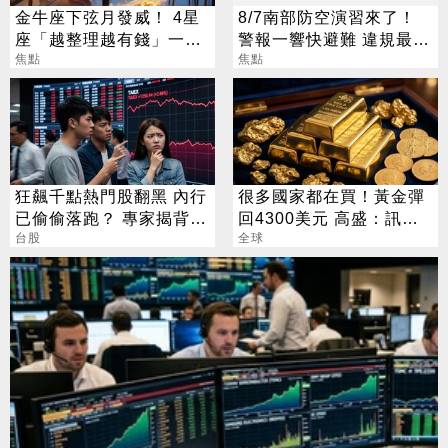
金牛座下弦月發威！ 4星
8/7南部防空演習來了！
座「越整理越有錢」一路
警報一響快避難 違規最高
旺運到10月
焦點
開罰15萬
焦點
狂飆千點熱門股翻黑 內行
很多國家都在買！黃金彈
已偷偷落跑？ 專家揭背後
回4300美元 高盛：訊號
警訊
台股
來了
全球