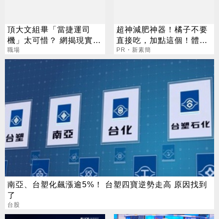
頂大文組畢「當捷運司
超神減肥神器！橘子不要
機」太可惜？ 網揭現實：
直接吃，加點這個！體重
高中就能考
職場
天天下降
PR・新素簡
南亞、台塑化飆漲逾5%！ 台塑四寶逆勢走高 原因找到
了
台股