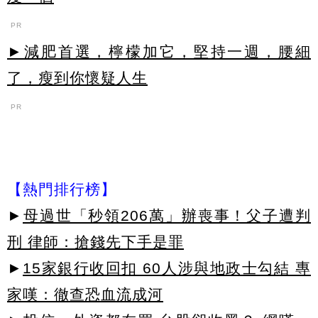
PR
►減肥首選，檸檬加它，堅持一週，腰細
了，瘦到你懷疑人生
PR
【熱門排行榜】
►
母過世「秒領206萬」辦喪事！父子遭判
刑 律師：搶錢先下手是罪
►
15家銀行收回扣 60人涉與地政士勾結 專
家嘆：徹查恐血流成河