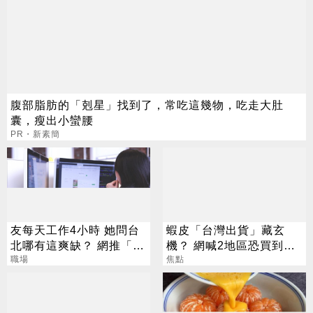
腹部脂肪的「剋星」找到了，常吃這幾物，吃走大肚
囊，瘦出小蠻腰
PR・新素簡
友每天工作4小時 她問台
蝦皮「台灣出貨」藏玄
北哪有這爽缺？ 網推「這
機？ 網喊2地區恐買到假
一類」：1天只做10分鐘
職場
貨 專家揭真相
焦點