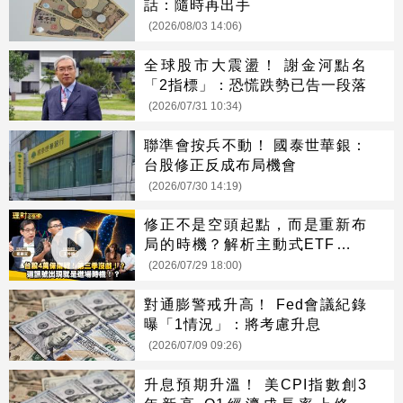
話：隨時再出手
(2026/08/03 14:06)
全球股市大震盪！ 謝金河點名
「2指標」：恐慌跌勢已告一段落
(2026/07/31 10:34)
聯準會按兵不動！ 國泰世華銀：
台股修正反成布局機會
(2026/07/30 14:19)
修正不是空頭起點，而是重新布
局的時機？解析主動式ETF、正
二與第三季投資關鍵
(2026/07/29 18:00)
對通膨警戒升高！ Fed會議紀錄
曝「1情況」：將考慮升息
(2026/07/09 09:26)
升息預期升溫！ 美CPI指數創3