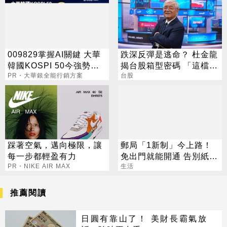
009829掌握AI關鍵 大華
跌深反彈是逃命？ 杜金龍
韓國KOSPI 50今強勢開
揭台股箱型密碼 「這檔」
募
PR・大華銀全能行銷方案
手腳要快
台股
踩著空氣，邁向極限，讓
郵局「1新制」今上路！
每一步都輕盈有力
免出門就能開通 告別紙本
PR・NIKE AIR MAX
不用跑臨櫃
生活
推薦閱讀
日圓有靠山了！ 美財長霸氣放