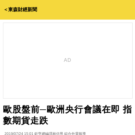
＜東森財經新聞
歐股盤前─歐洲央行會議在即 指
數期貨走跌
2019/07/24 15:01
鉅亨網編譯林信男 綜合外電報導