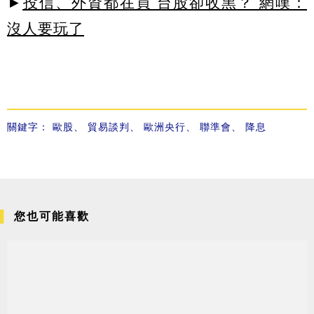
►
投信、外資都在買 台股卻收黑？ 網嘆：
沒人要玩了
關鍵字：
歐股
、
貿易談判
、
歐洲央行
、
聯準會
、
降息
您也可能喜歡