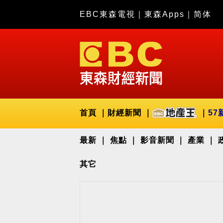
EBC東森電視
｜
東森Apps
｜
简体
首頁
財經新聞
57
最新
焦點
影音新聞
產業
其它