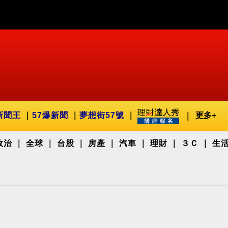
新聞王
57爆新聞
夢想街57號
更多+
政治
全球
台股
房產
汽車
理財
３Ｃ
生