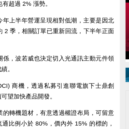
 也有超過 2% 漲勢。
今年上半年營運呈現相對低潮，主要是因北
 2 季，相關訂單已重新回流，下半年正面
關係，波若威也決定切入光通訊主動元件領
成績。
DCI) 商機，透過私募引進聯電旗下士鼎創
續可望加快產品開發。
業的轉機題材，有意透過權證布局，可留意
流通比例小於 80%，價內外 15% 的標的，