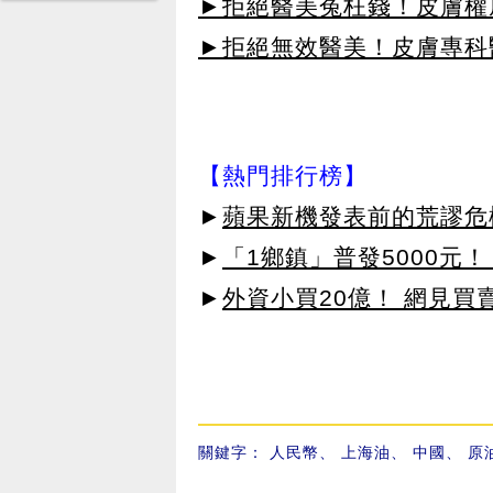
►拒絕醫美冤枉錢！皮膚權威指
►拒絕無效醫美！皮膚專科醫
【熱門排行榜】
►
蘋果新機發表前的荒謬危
►
「1鄉鎮」普發5000元！
►
外資小買20億！ 網見買
關鍵字：
人民幣
、
上海油
、
中國
、
原