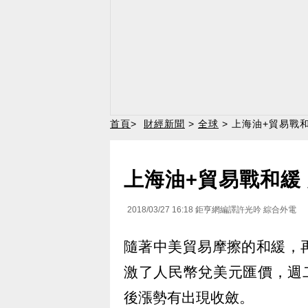
首頁
>
財經新聞
>
全球
> 上海油+貿易戰
上海油+貿易戰和緩
2018/03/27 16:18
鉅亨網編譯許光吟 綜合外電
隨著中美貿易摩擦的和緩，
激了人民幣兌美元匯價，週二 
後漲勢有出現收斂。