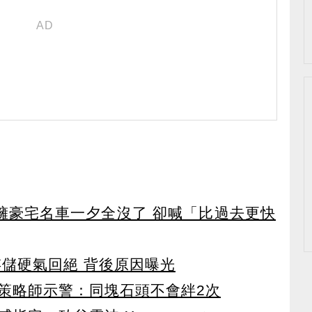
坐擁豪宅名車一夕全沒了 卻喊「比過去更快
存儲硬氣回絕 背後原因曝光
 策略師示警：同塊石頭不會絆2次