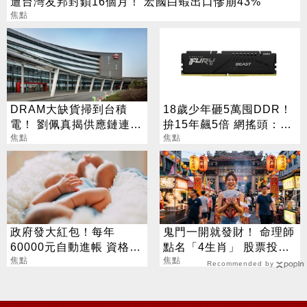
遭台灣友邦封鎖16個月！ 宏國白蝦出口慘崩43%
焦點
DRAM大缺貨掃到台積
18歲少年砸5萬囤DDR！
電！ 劉佩真揭供應鏈連鎖
拚15年飆5倍 網搖頭：會
效應
焦點
報廢
焦點
政府發大紅包！每年
鬼門一開就發財！ 命理師
60000元自動進帳 資格一
點名「4生肖」 股票投資
次看
焦點
大翻身
焦點
Recommended by