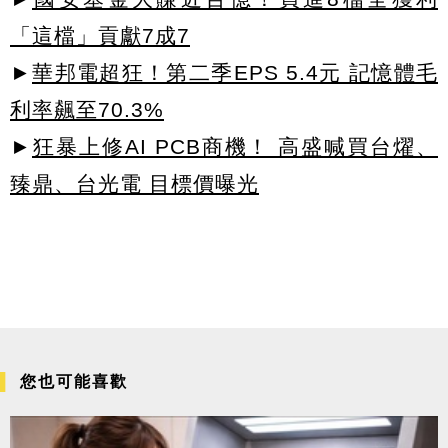
「這檔」貢獻7成7
►
華邦電超狂！第二季EPS 5.4元 記憶體毛
利率飆至70.3%
►
狂暴上修AI PCB商機！ 高盛喊買台燿、
臻鼎、台光電 目標價曝光
您也可能喜歡