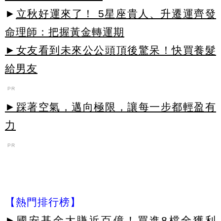
►
立秋好運來了！ 5星座貴人、升遷運齊發
命理師：把握黃金轉運期
►女友看到未來公公頭頂後驚呆！快買養髮
給男友
PR
►踩著空氣，邁向極限，讓每一步都輕盈有
力
PR
【熱門排行榜】
►
國安基金大賺近百億！買進8檔全獲利