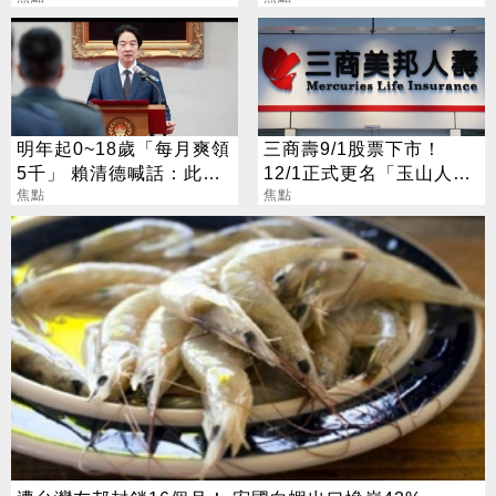
明年起0~18歲「每月爽領
三商壽9/1股票下市！
5千」 賴清德喊話：此時
12/1正式更名「玉山人
不生待何時
焦點
壽」
焦點