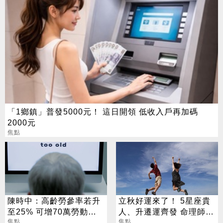
「1鄉鎮」普發5000元！ 這日開領 低收入戶再加碼
2000元
焦點
陳時中：高齡勞參率若升
立秋好運來了！ 5星座貴
至25% 可增70萬勞動人
人、升遷運齊發 命理師：
口
焦點
把握黃金轉運期
焦點