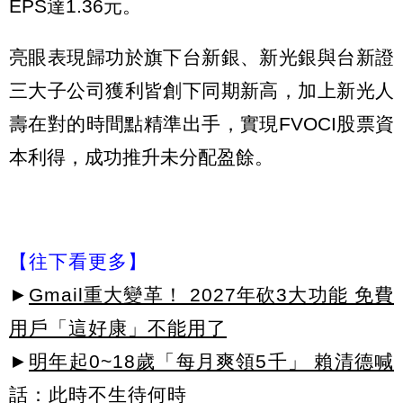
EPS達1.36元。
亮眼表現歸功於旗下台新銀、新光銀與台新證
三大子公司獲利皆創下同期新高，加上新光人
壽在對的時間點精準出手，實現FVOCI股票資
本利得，成功推升未分配盈餘。
【往下看更多】
►
Gmail重大變革！ 2027年砍3大功能 免費
用戶「這好康」不能用了
►
明年起0~18歲「每月爽領5千」 賴清德喊
話：此時不生待何時