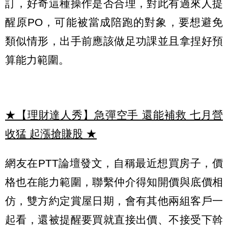
訂，好奇這種操作是否合理，對此有過來人提
醒原PO，可能被當成陪跑的對象，要想避免
類似情形，出手前應該做足功課並且拿捏好預
算能力範圍。
★【理財達人秀】急彈空手 還能補救 七月營
收猛 起漲搶賺股
★
網友在PTT論壇發文，自稱最近想買房子，價
格也在能力範圍，聯繫仲介得知開價與底價相
仿，雙方約定賞屋日期，會有其他兩組客戶一
起看，還被提醒要買就直接出價、不接受下斡