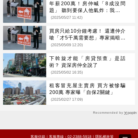
年薪200萬！房仲喊「8成沒問
題」 聽到要保人他氣炸：我是最
大小丑
(2025/05/27 11:42)
買房只給10分鐘考慮！ 還遭仲介
嗆「才5千萬需要想」專家揭暗黑
真相
(2025/05/09 12:20)
下斡旋才能「房貸預查」是話
術？ 資深房仲全說了
(2025/05/02 16:35)
租客冒充屋主賣房 買方被慘騙
200萬 專家曝「自保2關鍵」
(2025/02/27 17:09)
Recommended by
客服信箱
｜客服專線：02-2388-5918｜
隱私權政策