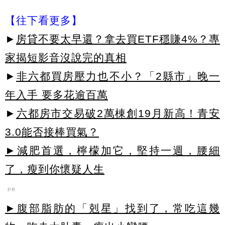
【往下看更多】
►
房貸不要太早還？拿去買ETF穩賺4%？專
家揭短影音沒說完的真相
►
非六都買房壓力也不小？「2縣市」晚一
年入手 要多花逾百萬
►
六都房市交易破2萬棟創19月新高！青安
3.0能否接棒買氣？
►減肥首選，檸檬加它，堅持一週，腰細
了，瘦到你懷疑人生
PR
►腹部脂肪的「剋星」找到了，常吃這幾