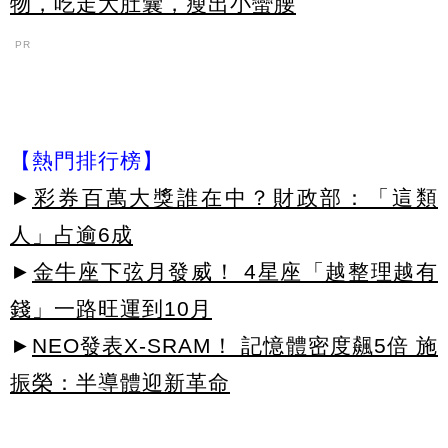
物，吃走大肚囊，瘦出小蠻腰
PR
【熱門排行榜】
►
彩券百萬大獎誰在中？財政部：「這類
人」占逾6成
►
金牛座下弦月發威！ 4星座「越整理越有
錢」一路旺運到10月
►
NEO發表X-SRAM！ 記憶體密度飆5倍 施
振榮：半導體迎新革命