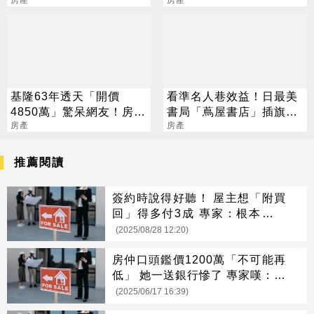
不畏虎
等到白髮
基隆63年透天「開價
看準名人巷效益！日最美
4850萬」驚呆網友！房仲
書局「蔦屋書店」插旗台
曝1關鍵：很誘人
房產
中七期
房產
推薦閱讀
簽約時說得好聽！ 屋主想「附買
回」得多付3成 專家：根本典當
契約
(2025/08/28 12:20)
房仲口頭鑑價1200萬「不可能再
低」 她一送銀行慘了 專家嘆：都
是話術
(2025/06/17 16:39)