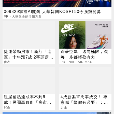
009829掌握AI關鍵 大華韓國KOSPI 50今強勢開募
PR・大華銀全能行銷方案
捷運帶動房市！新莊「這
踩著空氣，邁向極限，讓
區」十年漲7成 2字頭房價
每一步都輕盈有力
成絕響
房產
PR・NIKE AIR MAX
租屋補貼達成率不到6
4成新案單周零成交！ 專
成！民團轟政府「房市3
家喊「降價有必要」：這
箭淪空話」
房產
區將最有感
房產