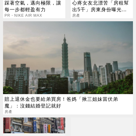
踩著空氣，邁向極限，讓
心疼女友北漂苦「房租幫
每一步都輕盈有力
出5千」房東身份曝光他
PR・NIKE AIR MAX
傻眼：什麼心態
房產
賠上退休金也要給弟買房！爸媽「揪三姐妹當伏弟
魔」：沒錢結婚登記就好
房產