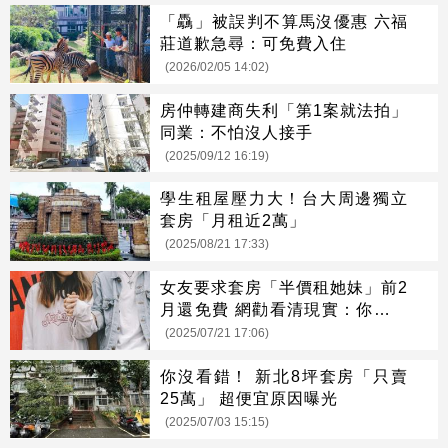
「驫」被誤判不算馬沒優惠 六福
莊道歉急尋：可免費入住
(2026/02/05 14:02)
房仲轉建商失利「第1案就法拍」
同業：不怕沒人接手
(2025/09/12 16:19)
學生租屋壓力大！台大周邊獨立
套房「月租近2萬」
(2025/08/21 17:33)
女友要求套房「半價租她妹」前2
月還免費 網勸看清現實：你是外
人
(2025/07/21 17:06)
你沒看錯！ 新北8坪套房「只賣
25萬」 超便宜原因曝光
(2025/07/03 15:15)