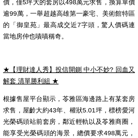
價，僅5坪大的套房以498萬元求售，換算單價
逾99萬，一舉超越高雄第一豪宅、美術館特區
的「御皇苑」最高成交近7字頭，驚人價碼連
當地房仲也嘖嘖稱奇。
★【理財達人秀】投信開鍘 中小不妙? 回血又
解套 清單勝利組
★
根據售屋平台顯示，苓雅區海邊路上有某套房
求售，屋齡大約43年、權狀5.01坪，標榜愛河
光榮碼頭站前套房，鄰近輕軌以及苓雅商圈，
能享受光榮碼頭的海景，總價要求498萬元，