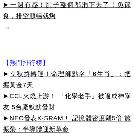
►一週有感！肚子整個都消下去了！免節
食，排空順暢就夠
PR
【熱門排行榜】
►
立秋拚轉運！命理師點名「6生肖」：把
握黃金7天
►
CCL火燒上游！ 「化學老手」被逼成神隊
友 5台廠默默發財
►
NEO發表X-SRAM！ 記憶體密度飆5倍 施
振榮：半導體迎新革命