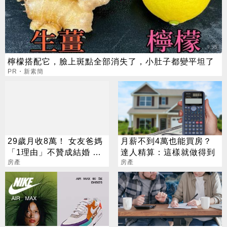
檸檬搭配它，臉上斑點全部消失了，小肚子都變平坦了
PR・新素簡
29歲月收8萬！ 女友爸媽
月薪不到4萬也能買房？
「1理由」不贊成結婚 網
達人精算：這樣就做得到
挺家長：現實很殘酷
房產
房產