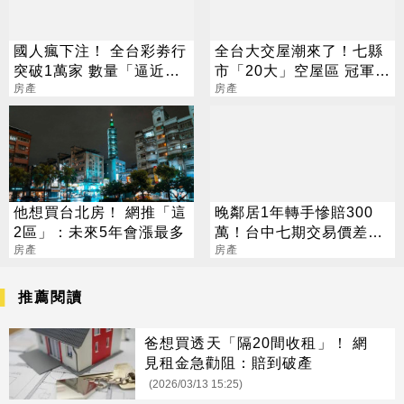
國人瘋下注！ 全台彩劵行
全台大交屋潮來了！七縣
突破1萬家 數量「逼近直
市「20大」空屋區 冠軍又
營超商」
房產
是它
房產
他想買台北房！ 網推「這
晚鄰居1年轉手慘賠300
2區」：未來5年會漲最多
萬！台中七期交易價差曝
房產
光
房產
推薦閱讀
爸想買透天「隔20間收租」！ 網
見租金急勸阻：賠到破產
(2026/03/13 15:25)