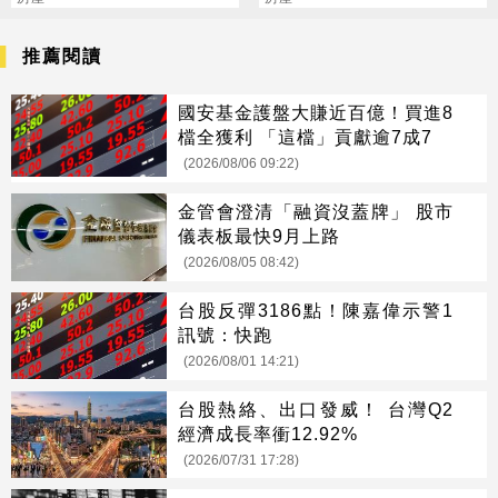
高
1400億元
推薦閱讀
國安基金護盤大賺近百億！買進8
檔全獲利 「這檔」貢獻逾7成7
(2026/08/06 09:22)
金管會澄清「融資沒蓋牌」 股市
儀表板最快9月上路
(2026/08/05 08:42)
台股反彈3186點！陳嘉偉示警1
訊號：快跑
(2026/08/01 14:21)
台股熱絡、出口發威！ 台灣Q2
經濟成長率衝12.92%
(2026/07/31 17:28)