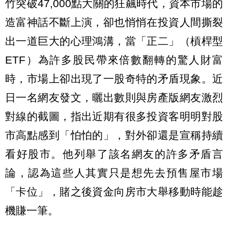
竹突破47,000點大關的狂飆時代，資本市場的
造富神話不斷上演，卻也悄悄在投資人間撕裂
出一道巨大的心理鴻溝，當「正二」（槓桿型
ETF）為許多股民帶來倍數翻轉的驚人財富
時，市場上卻出現了一股奇特的矛盾現象。近
日一名網友發文，曬出數則與房產版網友激烈
對線的截圖，指出近期有很多投資客明明對股
市高點感到「怕怕的」，對外卻還是宣稱持續
看好股市。他列舉了該名網友的許多矛盾言
論，認為這些人其實只是想先去預售屋市場
「卡位」，賭之後資金向房市大舉移動時能趁
機賺一筆。