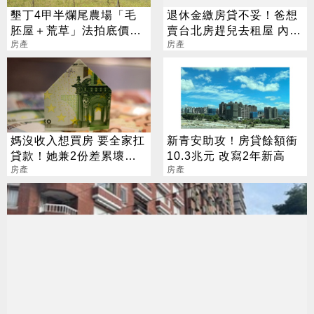
墾丁4甲半爛尾農場「毛
退休金繳房貸不妥！爸想
胚屋＋荒草」法拍底價11
賣台北房趕兒去租屋 內行
億 專家也驚呆
房產
勸：後代會罵死
房產
媽沒收入想買房 要全家扛
新青安助攻！房貸餘額衝
貸款！她兼2份差累壞：
10.3兆元 改寫2年新高
憑什麼
房產
房產