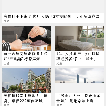
房價打不下來？ 內行人揭「3支撐關鍵」：別奢望崩盤
房產
買中古屋交屋別偷懶！必
11組人搶看房！她用1標
知5重點漏1樣都麻煩
準選房客 慘中「籤王」超
房產
後悔
房產
茂德積極南下獵地！「這
〈房產〉大台北都更推案
塊」單價222萬創區域新
量攀升 總銷今年上看
房產
房產