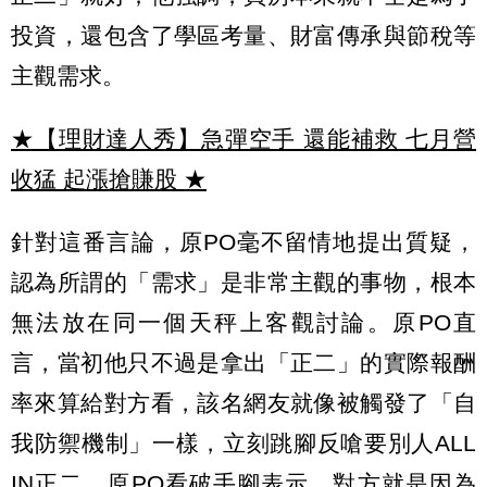
投資，還包含了學區考量、財富傳承與節稅等
主觀需求。
★【理財達人秀】急彈空手 還能補救 七月營
收猛 起漲搶賺股
★
針對這番言論，原PO毫不留情地提出質疑，
認為所謂的「需求」是非常主觀的事物，根本
無法放在同一個天秤上客觀討論。原PO直
言，當初他只不過是拿出「正二」的實際報酬
率來算給對方看，該名網友就像被觸發了「自
我防禦機制」一樣，立刻跳腳反嗆要別人ALL
IN正二。原PO看破手腳表示，對方就是因為