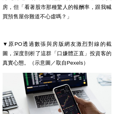
房，但「看著股市那種驚人的報酬率，跟我喊
買預售屋你難道不心虛嗎？」
▼原PO透過數張與房版網友激烈對線的截
圖，深度剖析了這群「口嫌體正直」投資客的
真實心態。（示意圖／取自Pexels）