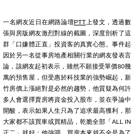
一名網友近日在網路論壇
PTT
上發文，透過數
張與房版網友激烈對線的截圖，深度剖析了這
群「口嫌體正直」投資客的真實心態。事件起
因於另一名從事房地產相關行業的網友發表言
論，該網友起初表示，雖然不願接受單價80幾
萬的預售屋，但受惠於科技業的強勢崛起，新
竹房價上漲絕對是必然的趨勢，他質疑為何許
多人會選擇賣房將資金投入股市，並在爭論中
開酸，表示如果人生只為了追求最高獲利，那
大家都不該買車或買精品，乾脆全部「ALL IN
正二」就好；他強調，買房本來就不全是為了