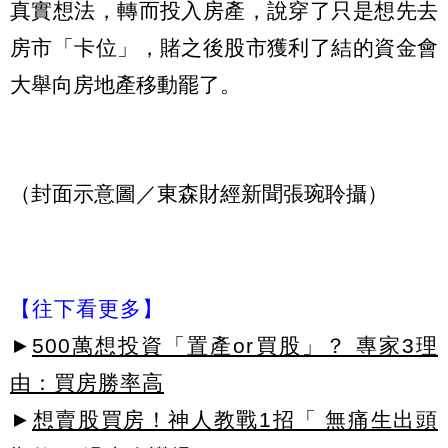
真實想法，轉而投入房產，說穿了只是想先去
房市「卡位」，賭之後股市獲利了結的資金會
大舉向房地產移動罷了。
（封面示意圖／東森財經新聞張琬聆攝）
【往下看更多】
►
500萬想投資「置產or買股」？ 專家3理
由：買房勝率高
►
想賣股買房！神人教戰1招「 無痛生出頭