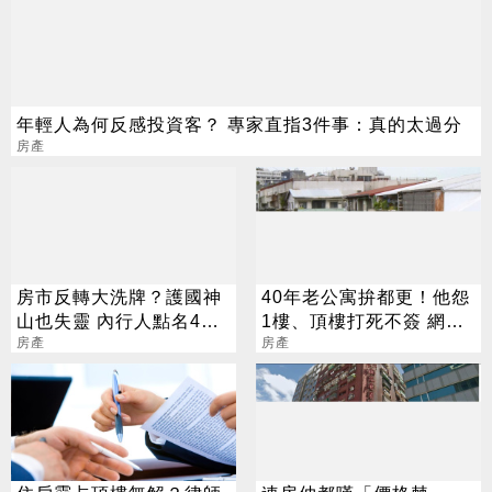
年輕人為何反感投資客？ 專家直指3件事：真的太過分
房產
房市反轉大洗牌？護國神
40年老公寓拚都更！他怨
山也失靈 內行人點名4區
1樓、頂樓打死不簽 網嘆
房價挫咧等
房產
很正常
房產