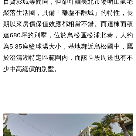
百貨影城等商圈，但卻可媲美北市陽明山豪宅
聚落生活圈，具備「離塵不離城」的特性，長
期以來房價保值效應都相當不錯。而這棟面積
達680坪的別墅，位於鳥松區松浦北巷，大約
為5.35座籃球場大小，基地鄰近鳥松國中，屬
於澄清湖特定區範圍內，而該區段周邊也有不
少中高總價的別墅。