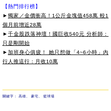
【熱門排行榜】
►
獨家／金價衝高！1公斤金塊值458萬 較1
個月前增近28萬
►
千金股跌落神壇！國巨收540元 分析師：
只是剛開始
►
加班身心俱疲！ 她只想做「4~6小時」內
行人推這行：月收10萬
關鍵字：
高雄
、
豪宅
、
籃球場