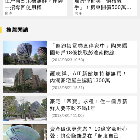
住戶霸占頂樓無解？律師
連房仲都嘆「價格棘
一招奪回使用權
手」！房東開價500萬待
房產
租
房產
推薦閱讀
「超跑搭電梯直停家中」陶朱隱
園每戶18億挑戰彭淮南防線
(2018/08/23 10:58)
羅志祥、AIT新館加持都無用！
內湖豪宅屋主認賠1300萬
(2018/08/21 15:31)
豪宅「帝寶」求租！住一個月新
鮮人要不吃不喝1年
(2018/08/17 11:00)
資產破億更焦慮？ 10億富豪吐心
聲：拚命賺錢是在「超度自己」