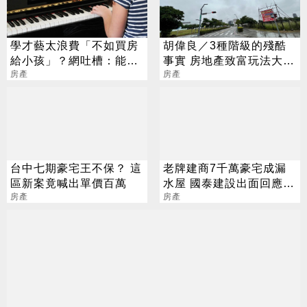
學才藝太浪費「不如買房
胡偉良／3種階級的殘酷
給小孩」？網吐槽：能買
事實 房地產致富玩法大不
房就不差這點錢
房產
同
房產
台中七期豪宅王不保？ 這
老牌建商7千萬豪宅成漏
區新案竟喊出單價百萬
水屋 國泰建設出面回應
房產
了！
房產