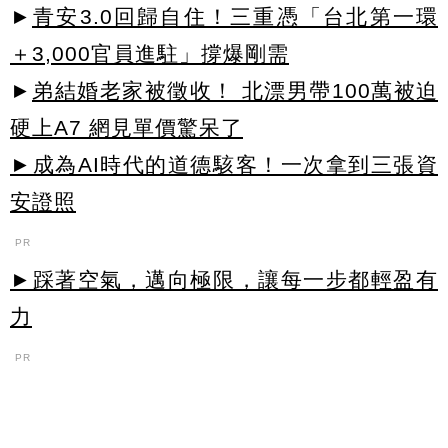
►
青安3.0回歸自住！三重憑「台北第一環
＋3,000官員進駐」撐爆剛需
►
弟結婚老家被徵收！ 北漂男帶100萬被迫
硬上A7 網見單價驚呆了
►成為AI時代的道德駭客！一次拿到三張資
安證照
PR
►踩著空氣，邁向極限，讓每一步都輕盈有
力
PR