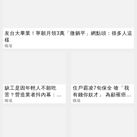
友台大畢業！寧願月領3萬「微躺平」網點頭：很多人這
樣
職場
缺工是因年輕人不願吃
住戶霸凌7旬保全 嗆「我
苦？營造業者抖內幕：一
有錢你奴才」 為顧罹癌妻
群慣老闆
職場
隱忍一年才投訴
職場