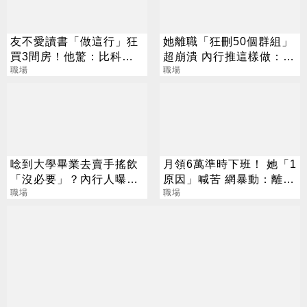
友不愛讀書「做這行」狂
她離職「狂刪50個群組」
買3間房！他驚：比科技
超崩潰 內行推這樣做：不
業強
職場
用加LINE
職場
唸到大學畢業去賣手搖飲
月領6萬準時下班！ 她「1
「沒必要」？內行人曝薪
原因」喊苦 網暴動：離職
資：勝過銀行櫃檯
職場
我來扛
職場