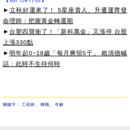
►
立秋好運來了！ 5星座貴人、升遷運齊發
命理師：把握黃金轉運期
►
台塑四寶衝了！「新科萬金」又漲停 台股
上漲330點
►
明年起0~18歲「每月爽領5千」 賴清德喊
話：此時不生待何時
關鍵字：
工程師
、
轉職
、
年齡