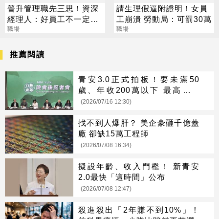
晉升管理職先三思！資深
請生理假逼附證明！女員
經理人：好員工不一定能
工崩潰 勞動局：可罰30萬
成為好主管
職場
職場
推薦閱讀
青安3.0正式拍板！要未滿50
歲、年收200萬以下 最高可貸
1500萬
(2026/07/16 12:30)
找不到人爆肝？ 美企豪砸千億蓋
廠 卻缺15萬工程師
(2026/07/08 16:34)
擬設年齡、收入門檻！ 新青安
2.0最快「這時間」公布
(2026/07/08 12:47)
殺進殺出「2年賺不到10%」！