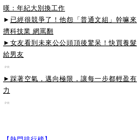
嘆：年紀大別換工作
►
已經很競爭了！他怨「普通文組」幹嘛來
擠科技業 網罵翻
►女友看到未來公公頭頂後驚呆！快買養髮
給男友
PR
►踩著空氣，邁向極限，讓每一步都輕盈有
力
PR
【熱門排行榜】