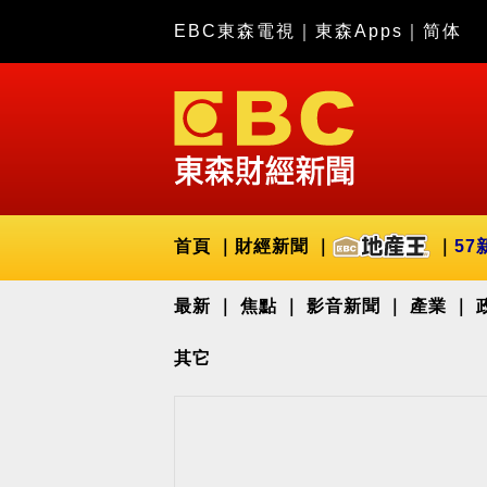
EBC東森電視
｜
東森Apps
｜
简体
首頁
財經新聞
57
最新
焦點
影音新聞
產業
其它