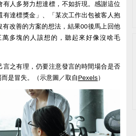
會有人多努力想達標，不如折現。感謝這位
還有達標獎金」、「某次工作出包被客人抱
沒有改善的方案的想法，結果00後馬上回他
三萬多塊的人該想的，聽起來好像沒啥毛
己言之有理，仍要注意發言的時間場合是否
場而是冒失。（示意圖／取自
Pexels
）