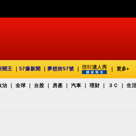
新聞王
57爆新聞
夢想街57號
更多+
政治
全球
台股
房產
汽車
理財
３Ｃ
生