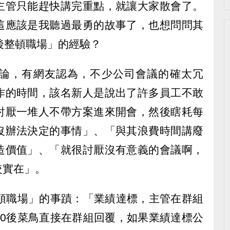
主管只能趕快講完重點，就讓大家散會了。
這應該是我聽過最勇的故事了，也想問問其
後整頓職場」的經驗？
論，有網友認為，不少公司會議的確太冗
作的時間，該名新人是說出了許多員工不敢
討厭一堆人不帶方案進來開會，然後瞎耗每
沒辦法決定的事情」、「與其浪費時間講廢
造價值」、「就很討厭沒有意義的會議啊，
較實在」。
整頓職場」的事蹟：「業績達標，主管在群組
00後菜鳥直接在群組回覆，如果業績達標公