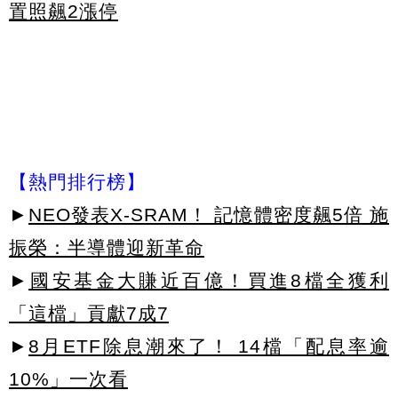
置照飆2漲停
【熱門排行榜】
►
NEO發表X-SRAM！ 記憶體密度飆5倍 施
振榮：半導體迎新革命
►
國安基金大賺近百億！買進8檔全獲利
「這檔」貢獻7成7
►
8月ETF除息潮來了！ 14檔「配息率逾
10%」一次看