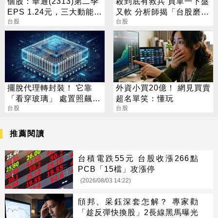
個股：華通(2313)第二季
殺到底有救兵 買單一下盤
EPS 1.24元，三大動能加
又軟 分析師揭「台股磨
持，營運展望逐季向上
台股
人」背後真相
台股
擺脫代理轉封裝！ 它靠
外資小買20億！ 網見買賣
「看穿玻璃」 處置照飆2
超名單笑：懂玩
漲停
台股
台股
推薦閱讀
台積電跌55元 台股收漲266點
PCB「15檔」攻漲停
(2026/08/03 14:22)
頎邦、采鈺深套怎解？ 專家勸
「趁反彈快換股」2長線黑馬曝光