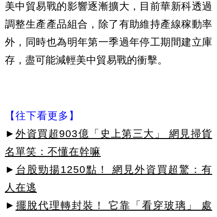
美中貿易戰的影響逐漸擴大，目前華新科透過
調整生產產品組合，除了有助維持產線稼動率
外，同時也為明年第一季過年停工期間建立庫
存，盡可能減輕美中貿易戰的衝擊。
【往下看更多】
►
外資買超903億「史上第三大」 網見掃貨
名單笑：不懂在幹嘛
►
台股勁揚1250點！ 網見外資買超驚：有
人在逃
►
擺脫代理轉封裝！ 它靠「看穿玻璃」 處