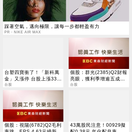
踩著空氣，邁向極限，讓每一步都輕盈有力
PR・NIKE AIR MAX
台塑四寶衝了！「新科萬
個股：群光(2385)Q2財報
金」又漲停 台股上漲330
亮眼，獲利季增逾五成，
點
台股
H1賺逾半股本
台股
個股：視陽(6782)Q2毛利
43萬股民注意！00929擬
率跳，EPS 4.63元締新
配0.38元 年化配息率