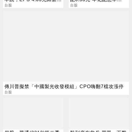
猷，本季營運續看旺
台股
16.5%
台股
傳川普擬禁「中國製光收發模組」CPO嗨翻7檔攻漲停
台股