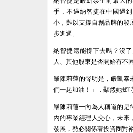
納智捷是嚴凱泰生前最大的
手，不過納智捷在中國遇到
小，難以支撐自創品牌的發
步進逼。
納智捷還能撐下去嗎？沒了
人、其他股東是否開始有不
嚴陳莉蓮的聲明是，嚴凱泰
們一起加油！」，顯然她短
嚴陳莉蓮一向為人稱道的是
內的專業經理人交心，未來
發展，勢必關係著投資圈對