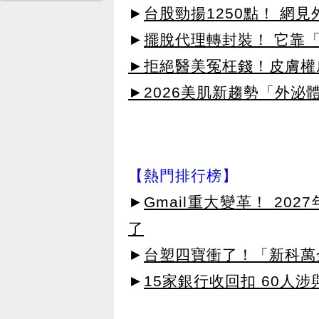
►
台股勁揚1250點！ 網
►
擺脫代理轉封裝！ 它靠「
►拒絕醫美冤枉錢！皮膚權威指
►2026美肌新趨勢「外泌體
【熱門排行榜】
►
Gmail重大變革！ 20
了
►
台塑四寶衝了！「新科萬金
►
15家銀行收回扣 60人