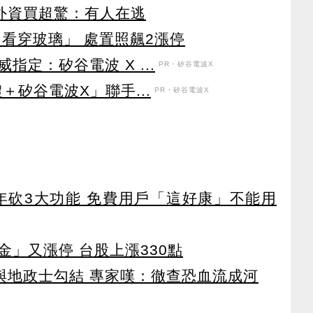
見外資買超驚：有人在逃
看穿玻璃」 處置照飆2漲停
定：矽谷電波 X ...
PR・矽谷電波X
＋矽谷電波X」聯手...
PR・矽谷電波X
27年砍3大功能 免費用戶「這好康」不能用
」又漲停 台股上漲330點
涉與地政士勾結 專家嘆：徹查恐血流成河