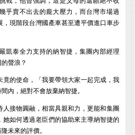
挑戰，他曾強調，這是父母的遺願絕不收
幾乎賣不出去的龐大壓力，而台灣市場過
展，現階段台灣國產車甚至遭平價進口車步
嚴凱泰全力支持的納智捷，集團內部經理
同的聲浪？
未竟的使命，「我要帶領大家一起完成，我
時間內，絕對不會放棄納智捷。
待人接物圓融，相當具親和力，更能和集團
，她如何透過老臣們的協助來主導納智捷的
裕隆未來的評價。