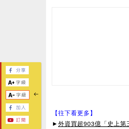
【往下看更多】
►
外資買超903億「史上