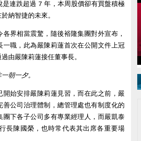
，可說是連跌超過 7 年，本周股價卻有買盤積極
在於納智捷的未來。
令各界相當震驚，隨後裕隆集團對外宣布，
長一職，此為嚴陳莉蓮首次在公開文件上冠
通過由嚴陳莉蓮接任董事長。
非一朝一夕。
已開始安排嚴陳莉蓮見習，而在此之前，嚴
完善公司治理體制，總管理處也有制度化的
集團下各子公司多有專業經理人，而嚴凱泰
行長陳國榮，也時常代表其出席各重要場