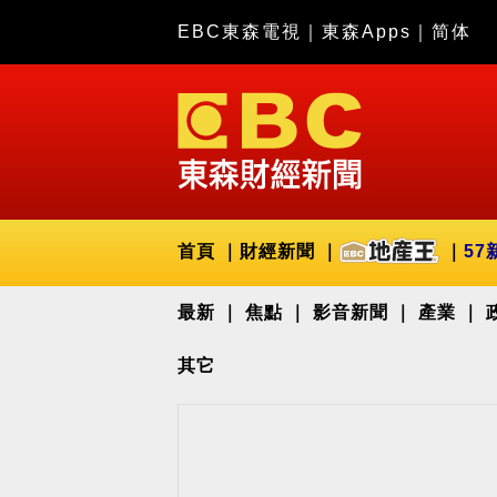
EBC東森電視
｜
東森Apps
｜
简体
首頁
財經新聞
57
最新
焦點
影音新聞
產業
其它