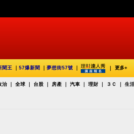
新聞王
57爆新聞
夢想街57號
更多+
政治
全球
台股
房產
汽車
理財
３Ｃ
生