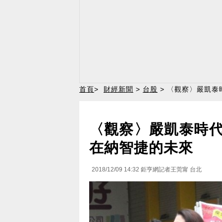
首頁
>
財經新聞
>
台股
> 〈觀察〉嚴凱
〈觀察〉嚴凱泰時
在納智捷的未來
2018/12/09 14:32
鉅亨網記者王莞甯 台北