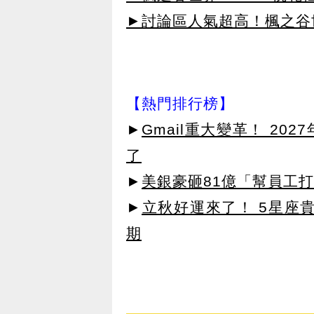
►討論區人氣超高！楓之谷
【熱門排行榜】
►
Gmail重大變革！ 20
了
►
美銀豪砸81億「幫員工打
►
立秋好運來了！ 5星座
期