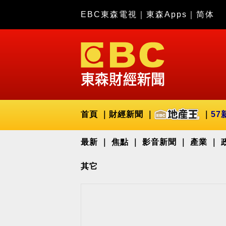
EBC東森電視
｜
東森Apps
｜
简体
首頁
財經新聞
57
最新
焦點
影音新聞
產業
其它