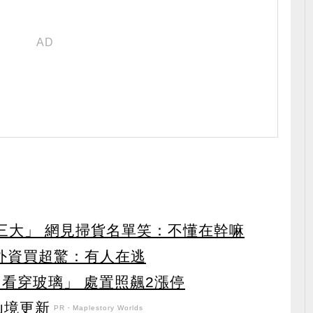
第三大」 網見掃貨名單笑：不懂在幹嘛
見外資買超驚：有人在逃
看穿玻璃」 處置照飆2漲停
花仙境更新
PR・Maplestory Worlds