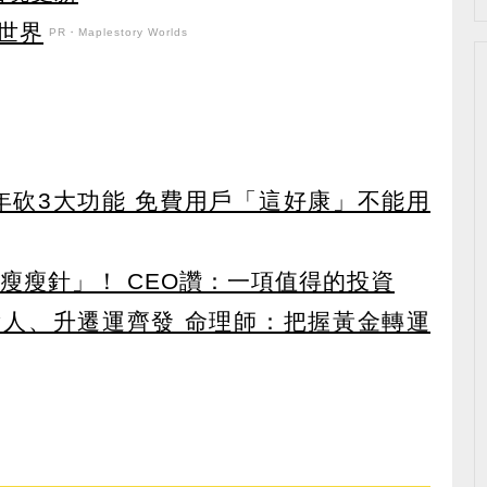
世界
PR・Maplestory Worlds
27年砍3大功能 免費用戶「這好康」不能用
瘦瘦針」！ CEO讚：一項值得的投資
貴人、升遷運齊發 命理師：把握黃金轉運