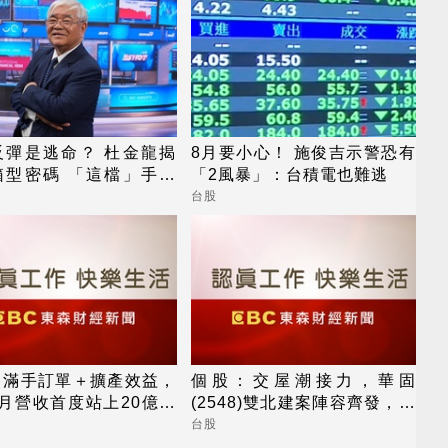
反彈是逃命？ 杜金龍揭
8月要小心！ 施俊吉示警恐有
箱型密碼 「這檔」手腳
「2風暴」：台積電也難逃
台股
：滿手訂單＋擴產效益，
個股：交屋潮接力，華固
月營收首度站上20億元
(2548)雙北建案陣容齊發，下
，後續會更好
半年營運攀高峰
台股