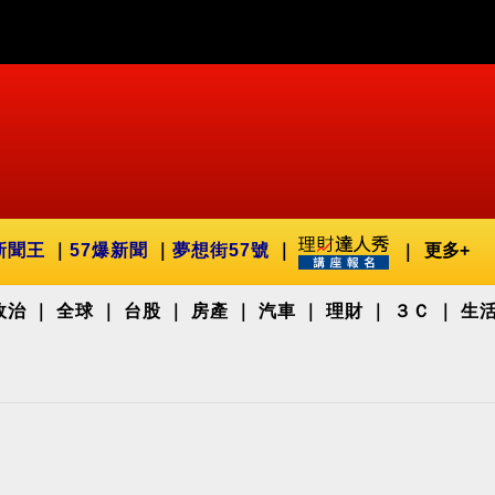
新聞王
57爆新聞
夢想街57號
更多+
政治
全球
台股
房產
汽車
理財
３Ｃ
生