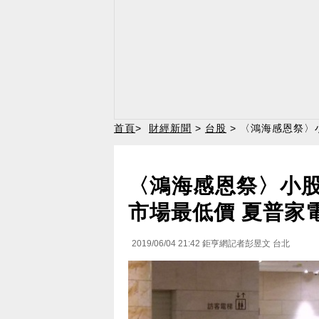
首頁
>
財經新聞
>
台股
> 〈鴻海感恩祭〉小
〈鴻海感恩祭〉小股東們
市場最低價 夏普家
2019/06/04 21:42
鉅亨網記者彭昱文 台北