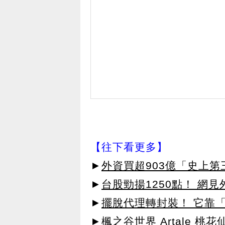
【往下看更多】
►
外資買超903億「史上
►
台股勁揚1250點！ 網
►
擺脫代理轉封裝！ 它靠「
►楓之谷世界 Artale 桃