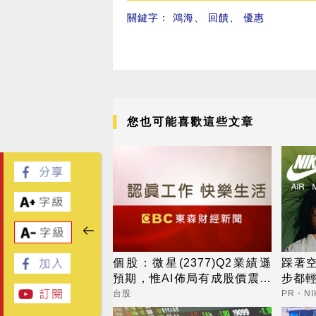
關鍵字：
鴻海
、
回饋
、
優惠
您也可能喜歡這些文章
個股：微星(2377)Q2業績遜
踩著
預期，惟AI佈局有成股價震盪
步都
走多，週一大拉尾盤
台股
PR・NI