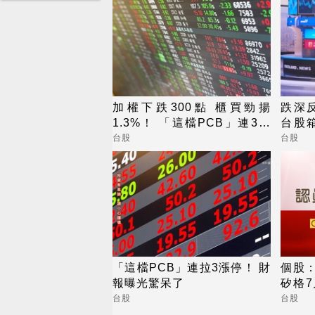
加權下跌300點 櫃買勁揚
跌深
1.3%！ 「這檔PCB」連3天
台股
漲停
要快
台股
台股
「這檔PCB」連拉3漲停！ 財
個股
報曝光驚呆了
矽格7
創高
台股
台股