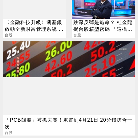
〈金融科技升級〉凱基銀
跌深反彈是逃命？ 杜金龍
啟動全新財富管理系統 縮
揭台股箱型密碼 「這檔」
短40%作業時間
台股
手腳要快
台股
「PCB飆股」被抓去關！處置到4月21日 20分鐘搓合一
次
台股