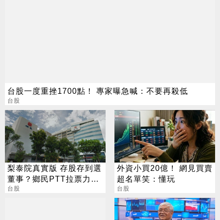
台股一度重挫1700點！ 專家曝急喊：不要再殺低
台股
梨泰院真實版 存股存到選
外資小買20億！ 網見買賣
董事？鄉民PTT拉票力戰
超名單笑：懂玩
公司派
台股
台股