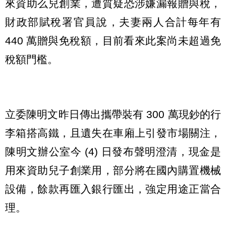
來資助么兒創業，遭質疑恐涉嫌漏報贈與稅，
財政部賦稅署官員說，夫妻兩人合計每年有
440 萬贈與免稅額，目前看來此案尚未超過免
稅額門檻。
立委陳明文昨日傳出攜帶裝有 300 萬現鈔的行
李箱搭高鐵，且遺失在車廂上引發市場關注，
陳明文辦公室今 (4) 日發布聲明澄清，現金是
用來資助兒子創業用，部分將在國內購置機械
設備，餘款再匯入銀行匯出，強定用途正當合
理。