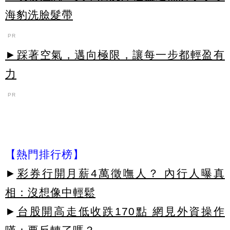
海豹洗臉髮帶
PR
►踩著空氣，邁向極限，讓每一步都輕盈有
力
PR
【熱門排行榜】
►
彩券行開月薪4萬徵嘸人？ 內行人曝真
相：沒想像中輕鬆
►
台股開高走低收跌170點 網見外資操作