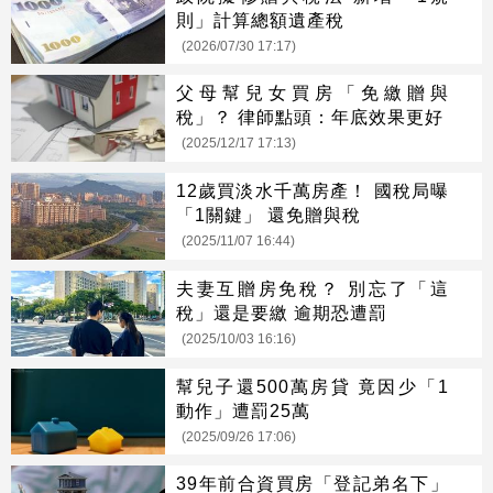
則」計算總額遺產稅
(2026/07/30 17:17)
父母幫兒女買房「免繳贈與
稅」？ 律師點頭：年底效果更好
(2025/12/17 17:13)
12歲買淡水千萬房產！ 國稅局曝
「1關鍵」 還免贈與稅
(2025/11/07 16:44)
夫妻互贈房免稅？ 別忘了「這
稅」還是要繳 逾期恐遭罰
(2025/10/03 16:16)
幫兒子還500萬房貸 竟因少「1
動作」遭罰25萬
(2025/09/26 17:06)
39年前合資買房「登記弟名下」