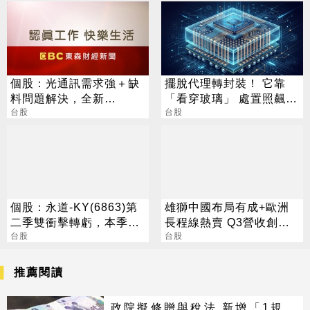
個股：光通訊需求強＋缺
擺脫代理轉封裝！ 它靠
料問題解決，全新
「看穿玻璃」 處置照飆2
(2455)7月營收創高、重
台股
漲停
台股
拾成長動能
個股：永道-KY(6863)第
雄獅中國布局有成+歐洲
二季雙衝擊轉虧，本季訂
長程線熱賣 Q3營收創單
單恢復中，全年營運拚持
台股
季次高
台股
穩
推薦閱讀
政院擬修贈與稅法 新增「1規