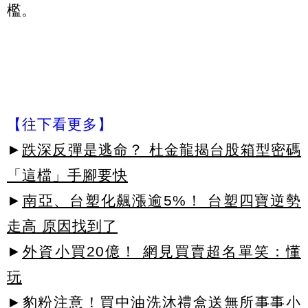
檻。
【往下看更多】
►
跌深反彈是逃命？ 杜金龍揭台股箱型密碼
「這檔」手腳要快
►
南亞、台塑化飆漲逾5%！ 台塑四寶逆勢
走高 原因找到了
►
外資小買20億！ 網見買賣超名單笑：懂
玩
►豹粉注意！買中油洗沐禮盒送無所事事小