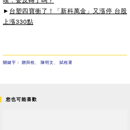
嘆：要反轉了嗎？
►
台塑四寶衝了！「新科萬金」又漲停 台股
上漲330點
關鍵字：
贈與稅
、
陳明文
、
賦稅署
您也可能喜歡