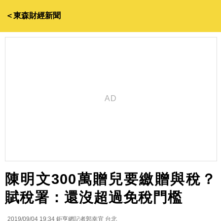
＜東森財經新聞
陳明文300萬贈兒要繳贈與稅？
賦稅署：還沒超過免稅門檻
2019/09/04 19:34
鉅亨網記者郭幸宜 台北