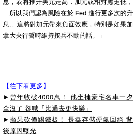
息，或將推升美元走高，加元或相對應走低，
「所以我們認為風險在於 Fed 進行更多次的升
息... 這將對加元帶來負面效應，特別是如果加
拿大央行暫時維持按兵不動的話。」
【往下看更多】
►
曾年收破4000萬！ 他坐擁豪宅名車一夕
全沒了 卻喊「比過去更快樂」
►
蘋果砍價踢鐵板！ 長鑫存儲硬氣回絕 背
後原因曝光