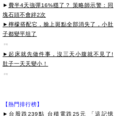
►
費半4天強彈16%穩了？ 策略師示警：同
塊石頭不會絆2次
►檸檬搭配它，臉上斑點全部消失了，小肚
子都變平坦了
PR
►起床就先做件事，沒三天小腹就不見了!
肚子一天天變小！
PR
【熱門排行榜】
►
台股跌239點 台積電跌25元 「這記憶