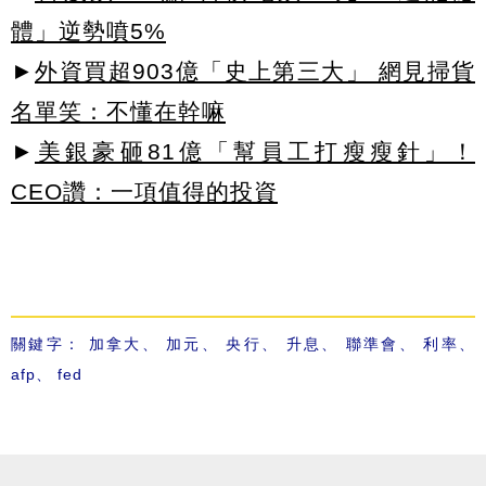
體」逆勢噴5%
►
外資買超903億「史上第三大」 網見掃貨
名單笑：不懂在幹嘛
►
美銀豪砸81億「幫員工打瘦瘦針」！
CEO讚：一項值得的投資
關鍵字：
加拿大
、
加元
、
央行
、
升息
、
聯準會
、
利率
、
afp
、
fed