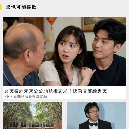
您也可能喜歡
女友看到未來公公頭頂後驚呆！快買養髮給男友
PR・新聞熱議養髮洗髮精