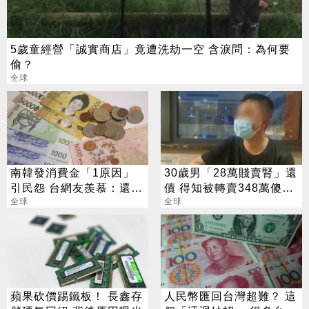
5歲童經營「誠實商店」竟遭洗劫一空 含淚問：為何要
偷？
全球
南韓發消費金「1原因」
30歲男「28萬賤賣腎」還
引民怨 台網友羨慕：還我
債 得知被轉賣348萬傻眼
1萬元
全球
了
全球
蘋果砍價踢鐵板！ 長鑫存
人民幣匯回台灣超難？ 這