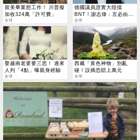
留美畢業想工作！ 川普擬
德國議員證實大陸擋
加收324萬「許可費」
BNT！謝志偉：言必由
全球
「中」太過分
全球
娶越南老婆要三思！ 過來
西藏「黃色神物」別亂
人列「4點」曝親身經驗
碰！誤摘恐賠上萬元
全球
全球