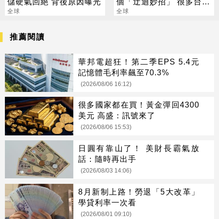
儲硬氣回絕 背後原因曝光
個「迂迴妙招」 很多台幹
全球
還不知道
全球
推薦閱讀
華邦電超狂！第二季EPS 5.4元
記憶體毛利率飆至70.3%
(2026/08/06 16:12)
很多國家都在買！黃金彈回4300
美元 高盛：訊號來了
(2026/08/06 15:53)
日圓有靠山了！ 美財長霸氣放
話：隨時再出手
(2026/08/03 14:06)
8月新制上路！勞退「5大改革」
學貸利率一次看
(2026/08/01 09:10)