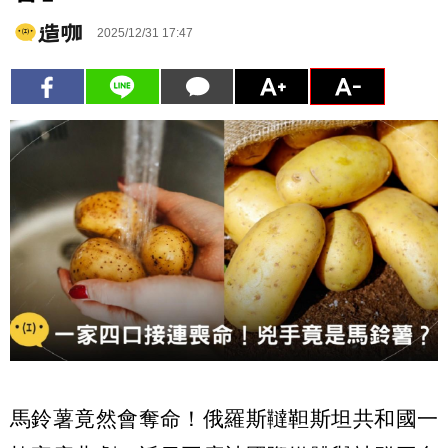
2025/12/31 17:47
馬鈴薯竟然會奪命！俄羅斯韃靼斯坦共和國一