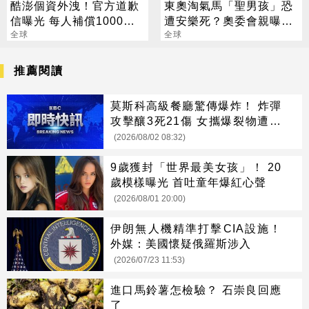
酷澎個資外洩！官方道歉
東奧淘氣馬「聖男孩」恐
信曝光 每人補償1000元
遭安樂死？奧委會親曝下
購物金
全球
場
全球
推薦閱讀
莫斯科高級餐廳驚傳爆炸！ 炸彈
攻擊釀3死21傷 女攜爆裂物遭攔
引爆
(2026/08/02 08:32)
9歲獲封「世界最美女孩」！ 20
歲模樣曝光 首吐童年爆紅心聲
(2026/08/01 20:00)
伊朗無人機精準打擊CIA設施！
外媒：美國懷疑俄羅斯涉入
(2026/07/23 11:53)
進口馬鈴薯怎檢驗？ 石崇良回應
了