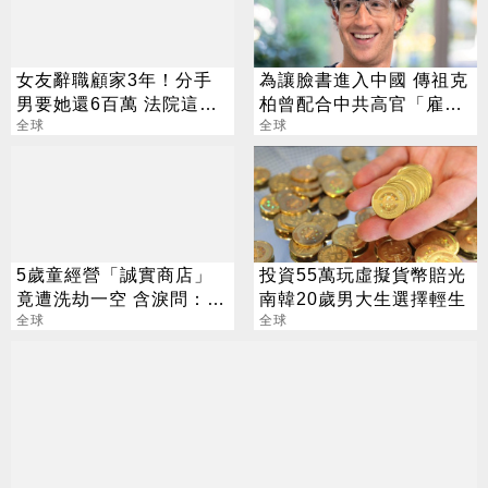
女友辭職顧家3年！分手
為讓臉書進入中國 傳祖克
男要她還6百萬 法院這樣
柏曾配合中共高官「雇
判
全球
300人審查異見」
全球
5歲童經營「誠實商店」
投資55萬玩虛擬貨幣賠光
竟遭洗劫一空 含淚問：為
南韓20歲男大生選擇輕生
何要偷？
全球
全球