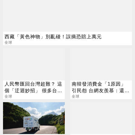
西藏「黃色神物」別亂碰！誤摘恐賠上萬元
全球
人民幣匯回台灣超難？ 這
南韓發消費金「1原因」
個「迂迴妙招」 很多台幹
引民怨 台網友羨慕：還我
還不知道
全球
1萬元
全球