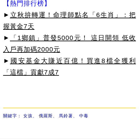
【熱門排行榜】
►
立秋拚轉運！命理師點名「6生肖」：把
握黃金7天
►
「1鄉鎮」普發5000元！ 這日開領 低收
入戶再加碼2000元
►
國安基金大賺近百億！買進8檔全獲利
「這檔」貢獻7成7
關鍵字：
女孩
、
俄羅斯
、
馬鈴薯
、
中毒