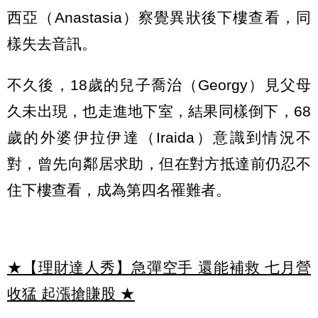
西亞（Anastasia）察覺異狀後下樓查看，同
樣失去音訊。
不久後，18歲的兒子喬治（Georgy）見父母
久未出現，也走進地下室，結果同樣倒下，68
歲的外婆伊拉伊達（Iraida）意識到情況不
對，曾先向鄰居求助，但在對方抵達前仍忍不
住下樓查看，成為第四名罹難者。
★【理財達人秀】急彈空手 還能補救 七月營
收猛 起漲搶賺股
★