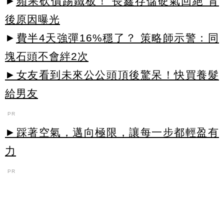
►
蘋果砍價踢鐵板！ 長鑫存儲硬氣回絕 背
後原因曝光
►
費半4天強彈16%穩了？ 策略師示警：同
塊石頭不會絆2次
►女友看到未來公公頭頂後驚呆！快買養髮
給男友
PR
►踩著空氣，邁向極限，讓每一步都輕盈有
力
PR