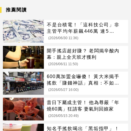
推薦閱讀
不是台積電！「這科技公司」非
主管平均年薪飆446萬 連5年奪
冠
(2026/06/30 11:36)
開手搖店超好賺？ 老闆揭辛酸內
幕：親上全天班才獲利
(2026/06/11 11:50)
600萬加盟金嚇傻！ 黃大米揭手
搖飲「賺錢神話」真相：不如買
股
(2026/05/27 16:00)
昔日下屬成主管！ 他為尊嚴「年
燒60萬」狂請客 妻氣到回娘家
(2026/05/15 20:49)
知名手搖飲喝出「黑垢指甲」！