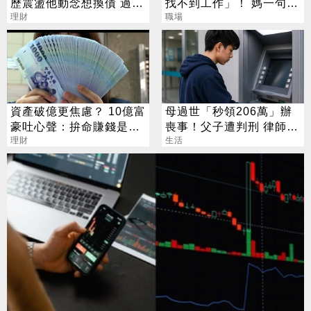
歷震盪他動念想換債 過來
找不到工作」！ 媽一句神
人說話了
理財
回戰場秒靜音
職場
資產破億更焦慮？ 10億富
母過世「秒領206萬」辦
豪吐心聲：拚命賺錢是在
喪事！父子遭判刑 律師：
「超度自己」
理財
搶錢先下手是罪
生活