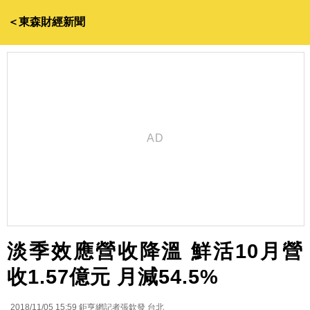
＜東森財經新聞
淡季效應營收降溫 鮮活10月營
收1.57億元 月減54.5%
2018/11/05 15:59
鉅亨網記者張欽發 台北