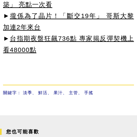
築」 亮點一次看
►
攏係為了晶片！「斷交19年」 哥斯大黎
加連2年來台
►
台指期夜盤狂飆736點 專家揭反彈契機上
看48000點
關鍵字：
淡季
、
鮮活
、
果汁
、
主管
、
手搖
您也可能喜歡