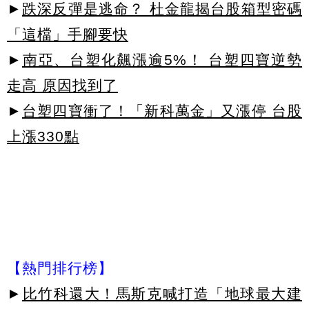
►
跌深反彈是逃命？ 杜金龍揭台股箱型密碼
「這檔」手腳要快
►
南亞、台塑化飆漲逾5%！ 台塑四寶逆勢
走高 原因找到了
►
台塑四寶衝了！「新科萬金」又漲停 台股
上漲330點
【熱門排行榜】
►
比竹科還大！馬斯克喊打造「地球最大建