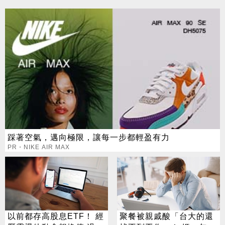
踩著空氣，邁向極限，讓每一步都輕盈有力
PR・NIKE AIR MAX
以前都存高股息ETF！ 經
聚餐被親戚酸「台大的還