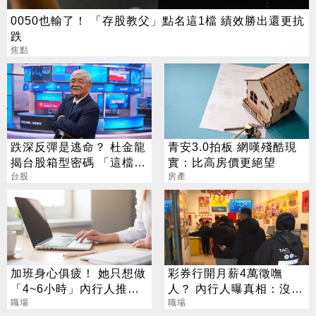
0050也輸了！ 「存股教父」點名這1檔 績效勝出還更抗
跌
焦點
跌深反彈是逃命？ 杜金龍
青安3.0拍板 網嘆殘酷現
揭台股箱型密碼 「這檔」
實：比高房價更絕望
手腳要快
台股
房產
加班身心俱疲！ 她只想做
彩券行開月薪4萬徵嘸
「4~6小時」內行人推這
人？ 內行人曝真相：沒想
行：月收10萬
職場
像中輕鬆
職場