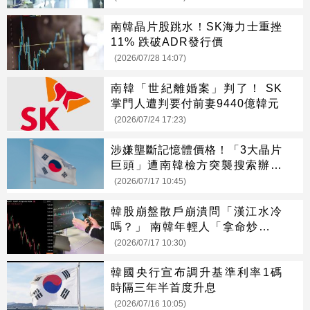
南韓晶片股跳水！SK海力士重挫
11% 跌破ADR發行價
(2026/07/28 14:07)
南韓「世紀離婚案」判了！ SK
掌門人遭判要付前妻9440億韓元
(2026/07/24 17:23)
涉嫌壟斷記憶體價格！「3大晶片
巨頭」遭南韓檢方突襲搜索辦公
室
(2026/07/17 10:45)
韓股崩盤散戶崩潰問「漢江水冷
嗎？」 南韓年輕人「拿命炒股」
6大原因曝
(2026/07/17 10:30)
韓國央行宣布調升基準利率1碼
時隔三年半首度升息
(2026/07/16 10:05)