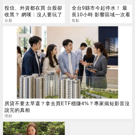
投信、外資都在買 台股卻
全台9縣市今起停水！ 最
收黑？ 網嘆：沒人要玩了
長10小時 影響區域一次看
台股
焦點
房貸不要太早還？拿去買ETF穩賺4%？專家揭短影音沒
說完的真相
理財