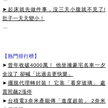
PR
►起床就先做件事，沒三天小腹就不見了!
肚子一天天變小！
PR
【熱門排行榜】
►
曾年收破4000萬！ 他坐擁豪宅名車一夕
全沒了 卻喊「比過去更快樂」
►
擺脫代理轉封裝！ 它靠「看穿玻璃」 處
置照飆2漲停
►
台積電3奈米產能傳「進度超前」 2奈米