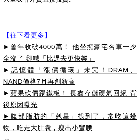
【往下看更多】
►
曾年收破4000萬！ 他坐擁豪宅名車一夕
全沒了 卻喊「比過去更快樂」
►
記憶體「漲價循環」未完！DRAM、
NAND價格7月再創新高
►
蘋果砍價踢鐵板！ 長鑫存儲硬氣回絕 背
後原因曝光
►腹部脂肪的「剋星」找到了，常吃這幾
物，吃走大肚囊，瘦出小蠻腰