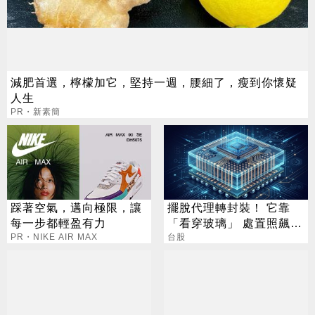
減肥首選，檸檬加它，堅持一週，腰細了，瘦到你懷疑
人生
PR・新素簡
踩著空氣，邁向極限，讓
擺脫代理轉封裝！ 它靠
每一步都輕盈有力
「看穿玻璃」 處置照飆2
PR・NIKE AIR MAX
漲停
台股