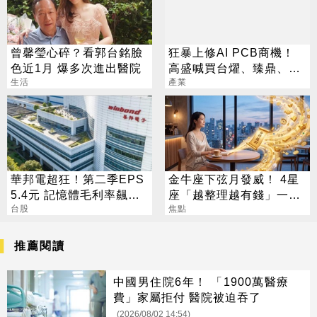
曾馨瑩心碎？看郭台銘臉
狂暴上修AI PCB商機！
色近1月 爆多次進出醫院
高盛喊買台燿、臻鼎、台
生活
產業
光電 目標價曝光
華邦電超狂！第二季EPS
金牛座下弦月發威！ 4星
5.4元 記憶體毛利率飆至
座「越整理越有錢」一路
70.3%
台股
旺運到10月
焦點
推薦閱讀
中國男住院6年！ 「1900萬醫療
費」家屬拒付 醫院被迫吞了
(2026/08/02 14:54)