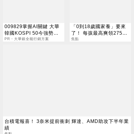
009829掌握AI關鍵 大華
「0到18歲國家養」要來
韓國KOSPI 50今強勢開
了！ 每孩最高爽領275萬
募
PR・大華銀全能行銷方案
0至6歲月領1萬元
焦點
台積電報喜！ 3奈米提前衝刺 輝達、AMD助攻下半年業
績
焦點