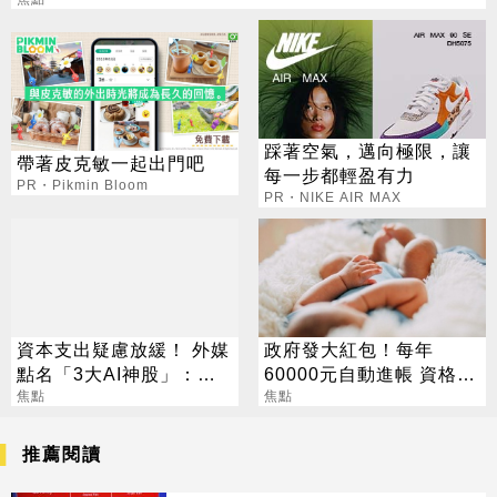
踩著空氣，邁向極限，讓
帶著皮克敏一起出門吧
每一步都輕盈有力
PR・Pikmin Bloom
PR・NIKE AIR MAX
資本支出疑慮放緩！ 外媒
政府發大紅包！每年
點名「3大AI神股」：沒
60000元自動進帳 資格一
它不行
焦點
次看
焦點
推薦閱讀