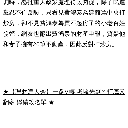
詢時，怒批重大政策處理得太匆促，除了民進
黨忍不住反酸，只看見費鴻泰為建商罵中央打
炒房，卻不見費鴻泰為買不起房子的小老百姓
發聲，網友也翻出費鴻泰的財產申報，質疑他
和妻子擁有20筆不動產，因此反對打炒房。
★【理財達人秀】一路V轉 考驗先到? 打底又
翻多 繼續攻名單
★