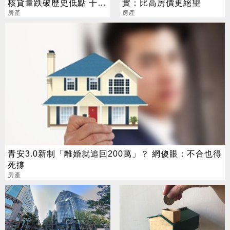
核貸量跌破歷史低點 千萬
實：比高房價更絕望
宅成新常態
房產
房產
青安3.0新制「離婚就追回200萬」？ 網傻眼：不合也得
死撐
房產