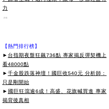
力
PR
【熱門排行榜】
►
台指期夜盤狂飆736點 專家揭反彈契機上
看48000點
►
千金股跌落神壇！國巨收540元 分析師：
只是剛開始
►
國巨狂瀉逾6成！高盛、花旗喊買進 專家
揭背後真相