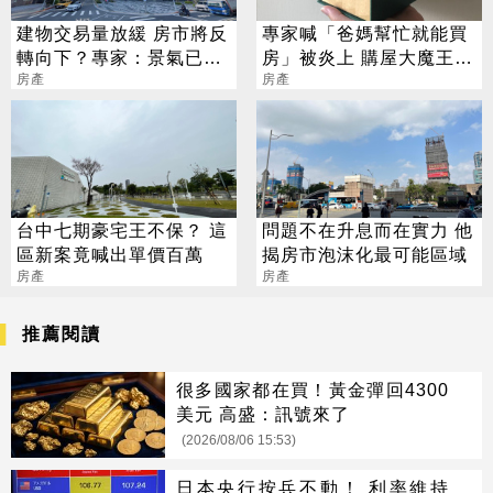
建物交易量放緩 房市將反
專家喊「爸媽幫忙就能買
轉向下？專家：景氣已達
房」被炎上 購屋大魔王曝
高峰
房產
光
房產
台中七期豪宅王不保？ 這
問題不在升息而在實力 他
區新案竟喊出單價百萬
揭房市泡沫化最可能區域
房產
房產
推薦閱讀
很多國家都在買！黃金彈回4300
美元 高盛：訊號來了
(2026/08/06 15:53)
日本央行按兵不動！ 利率維持