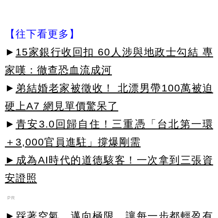
【往下看更多】
►
15家銀行收回扣 60人涉與地政士勾結 專
家嘆：徹查恐血流成河
►
弟結婚老家被徵收！ 北漂男帶100萬被迫
硬上A7 網見單價驚呆了
►
青安3.0回歸自住！三重憑「台北第一環
＋3,000官員進駐」撐爆剛需
►成為AI時代的道德駭客！一次拿到三張資
安證照
PR
►踩著空氣，邁向極限，讓每一步都輕盈有