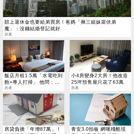
賠上退休金也要給弟買房！爸媽「揪三姐妹當伏弟
魔」：沒錢結婚登記就好
房產
飯店月租1.5萬「水電吃到
小4房變身2大房！他改造
飽+專人打掃」 他問：幹
25坪預售屋只花了63萬
嘛買房呢？
房產
房產
房貸負擔「年增87萬」！
青安3.0拍板 網嘆殘酷現