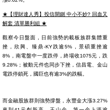
★【理財達人秀】投信開鍘 中小不妙? 回血又
解套 清單勝利組
★
觀察今日盤面，日前強勢的載板族群集體重
挫，欣興、臻鼎-KY跌逾5%，景碩重挫逾
8%，南電盤中一度跌停，終場收1075元，跌
9.28%；被動元件也同步下挫，信昌電、金山
電跌停鎖死，國巨也有逾3%的跌幅。
而金融股族群則強勢撐盤，永豐金大漲3.27%
來到41元創新高，玉山金、第一金上漲逾