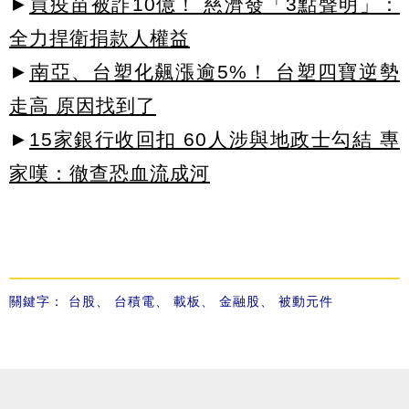
►
買疫苗被詐10億！ 慈濟發「3點聲明」：
全力捍衛捐款人權益
►
南亞、台塑化飆漲逾5%！ 台塑四寶逆勢
走高 原因找到了
►
15家銀行收回扣 60人涉與地政士勾結 專
家嘆：徹查恐血流成河
關鍵字：
台股
、
台積電
、
載板
、
金融股
、
被動元件