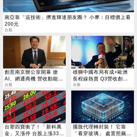
南亞靠「這技術」擠進輝達朋友圈？ 小摩：目標價上看
200元
台股
創意南京辦公室開幕 搶
雄獅中國布局有成+歐洲
AI、網通商機 營收動能看
長程線熱賣 Q3營收創單
增
台股
季次高
台股
台塑四寶衝了！「新科萬
擺脫代理轉封裝！ 它靠
金」又漲停 台股上漲330
「看穿玻璃」 處置照飆2