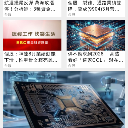
航運擺尾反彈 萬海攻漲
個股：製鞋、通路業績雙
停！分析師：3種資金進
降，寶成(9904)3月營收
場拉抬
台股
年減逾一成
台股
個股：神達8月業績動能
供不應求到2028！ 高盛
下滑，惟甲骨文釋亮麗前
看好「這家CCL」 潛在漲
景股價飆漲，激勵神達同
台股
幅171%
台股
步大漲