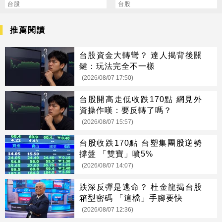
點
台股
漲停
台股
推薦閱讀
台股資金大轉彎？ 達人揭背後關
鍵：玩法完全不一樣
(2026/08/07 17:50)
台股開高走低收跌170點 網見外
資操作嘆：要反轉了嗎？
(2026/08/07 15:57)
台股收跌170點 台塑集團股逆勢
撐盤 「雙寶」噴5%
(2026/08/07 14:07)
跌深反彈是逃命？ 杜金龍揭台股
箱型密碼 「這檔」手腳要快
(2026/08/07 12:36)