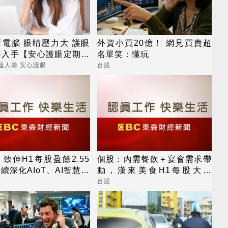
電腦 眼睛壓力大 護眼
外資小買20億！ 網見買賣超
要入手【安心護眼定期眼
名單笑：懂玩
】
達人壽 安心護眼
台股
致伸H1每股盈餘2.55
個股：內需餐飲＋宴會需求帶
續深化AIoT、AI智慧監
動，漢來美食H1每股大賺
機器人與車用佈局
9.21元，逼近去年全年
台股