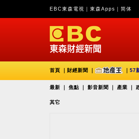
EBC東森電視
｜
東森Apps
｜
简体
首頁
財經新聞
57
最新
焦點
影音新聞
產業
其它