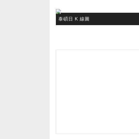
泰碩日 K 線圖