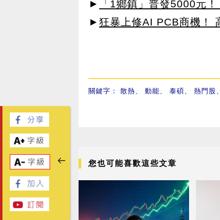
►
「1鄉鎮」普發5000元！
►
狂暴上修AI PCB商機
關鍵字：
散熱
、
動能
、
泰碩
、
熱門股
您也可能喜歡這些文章