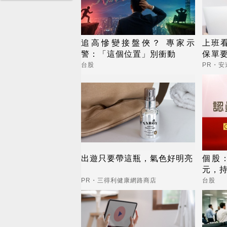
追高慘變接盤俠？ 專家示
上班看
警：「這個位置」別衝動
保單
睛險
台股
PR・安
出遊只要帶這瓶，氣色好明亮
個股：
元，持
控、
PR・三得利健康網路商店
台股