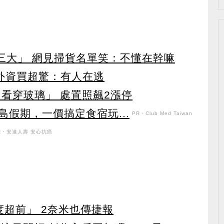
第三大」 網見掃貨名單笑：不懂在幹嘛
見外資買超驚：有人在逃
看穿玻璃」 處置照飆2漲停
假期，一價搞定食宿玩...
PR・Club Med Taiwan
R・安達人壽 安心抗癌
度超前」 2奈米也傳捷報