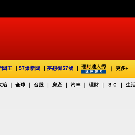
新聞王
57爆新聞
夢想街57號
更多+
政治
全球
台股
房產
汽車
理財
３Ｃ
生