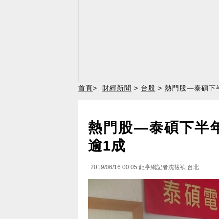
首頁
>
財經新聞
>
台股
> 熱門股—泰碩下
熱門股—泰碩下半
逾1成
2019/06/16 00:05
鉅亨網記者沈筱禎 台北