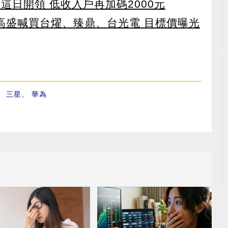
 這日開領 低收入戶再加碼2000元
！ 高盛喊買台燿、臻鼎、台光電 目標價曝光
、
三星
、
華為