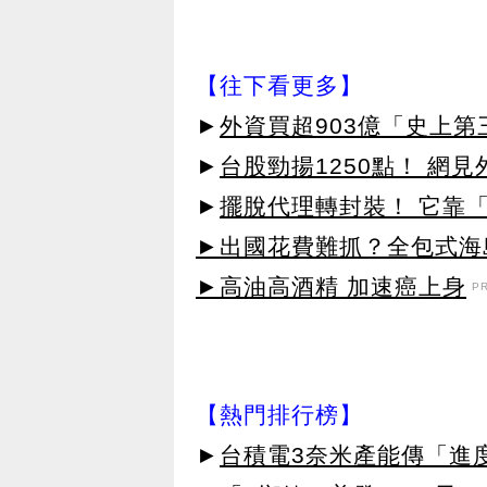
【往下看更多】
►
外資買超903億「史上
►
台股勁揚1250點！ 網
►
擺脫代理轉封裝！ 它靠「
►出國花費難抓？全包式海島
►高油高酒精 加速癌上身
P
【熱門排行榜】
►
台積電3奈米產能傳「進