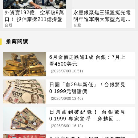
外資賣192億、空單破9萬
永豐銀聚焦三議題挺光電
口！ 投信豪擲211億撐盤
明年進軍兩大類型光電設
台股
置
台股
推薦閱讀
6月金價走跌逾1成 台銀：7月上
看4500美元
(2026/07/03 10:51)
日圓「創39年新低」！台銀驚見
0.1999元甜甜價
(2026/06/30 13:46)
日圓甜到破紀錄！ 台銀驚見
0.1999 專家驚呼：穿越回民國
58年
(2026/06/01 16:13)