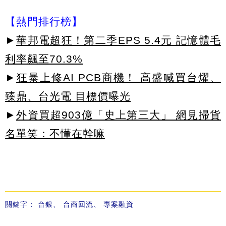
【熱門排行榜】
►
華邦電超狂！第二季EPS 5.4元 記憶體毛
利率飆至70.3%
►
狂暴上修AI PCB商機！ 高盛喊買台燿、
臻鼎、台光電 目標價曝光
►
外資買超903億「史上第三大」 網見掃貨
名單笑：不懂在幹嘛
關鍵字：
台銀
、
台商回流
、
專案融資