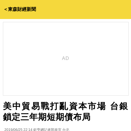
＜東森財經新聞
美中貿易戰打亂資本市場 台銀
鎖定三年期短期債布局
2019/06/25 22:14
鉅亨網記者郭幸宜 台北