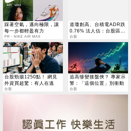
踩著空氣，邁向極限，讓
道瓊創高、台積電ADR跌
每一步都輕盈有力
0.76% 法人估：台股區間
PR・NIKE AIR MAX
震盪
台股
台股勁揚1250點！ 網見
追高慘變接盤俠？ 專家示
外資買超驚：有人在逃
警：「這個位置」別衝動
台股
台股