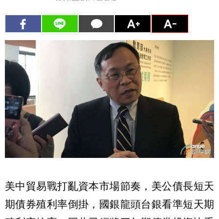
美中貿易戰打亂資本市場節奏，美公債長短天
期債券殖利率倒掛，國銀龍頭台銀看準短天期