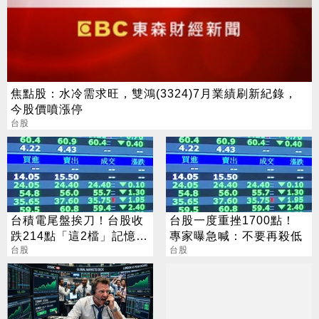
焦點股：水冷需求旺，雙鴻(3324)7月業績刷新紀錄，
今股價噴漲停
台股
台積電尾盤挨刀！台股收
台股一度重挫1700點！
跌214點「這2檔」記憶體
專家曝急喊：不要再殺低
逆勢收漲停
台股
台股