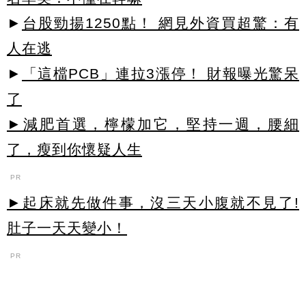
►
台股勁揚1250點！ 網見外資買超驚：有
人在逃
►
「這檔PCB」連拉3漲停！ 財報曝光驚呆
了
►減肥首選，檸檬加它，堅持一週，腰細
了，瘦到你懷疑人生
PR
►起床就先做件事，沒三天小腹就不見了!
肚子一天天變小！
PR