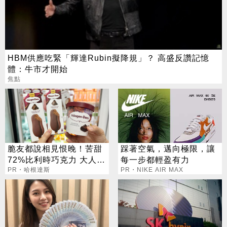
HBM供應吃緊「輝達Rubin擬降規」？ 高盛反讚記憶
體：牛市才開始
焦點
脆友都說相見恨晚！苦甜
踩著空氣，邁向極限，讓
72%比利時巧克力 大人味
每一步都輕盈有力
爆紅！
PR・哈根達斯
PR・NIKE AIR MAX