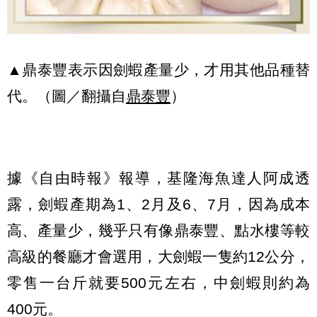
▲鼎泰豐表示因劍蝦產量少，才用其他品種替
代。（圖／翻攝自
鼎泰豐
）
據《自由時報》報導，基隆海魚達人阿成透
露，劍蝦產期為1、2月及6、7月，因為成本
高、產量少，幾乎只有像鼎泰豐、點水樓等較
高級的餐廳才會選用，大劍蝦一隻約12公分，
零售一台斤就要500元左右，中劍蝦則約為
400元。