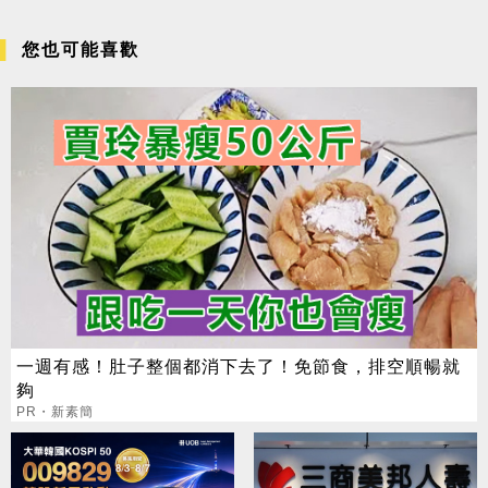
您也可能喜歡
一週有感！肚子整個都消下去了！免節食，排空順暢就
夠
PR・新素簡