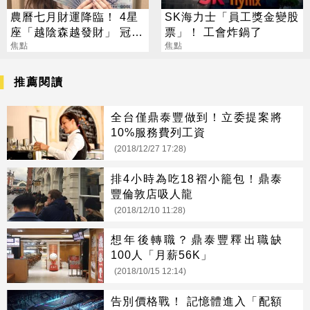
農曆七月財運降臨！ 4星
SK海力士「員工獎金變股
座「越陰森越發財」 冠軍
票」！ 工會炸鍋了
賺到翻
焦點
焦點
推薦閱讀
全台僅鼎泰豐做到！立委提案將
10%服務費列工資
(2018/12/27 17:28)
排4小時為吃18褶小籠包！鼎泰
豐倫敦店吸人龍
(2018/12/10 11:28)
想年後轉職？鼎泰豐釋出職缺
100人「月薪56K」
(2018/10/15 12:14)
告別價格戰！ 記憶體進入「配額