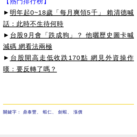
【熱門排行榜】
►
明年起0~18歲「每月爽領5千」 賴清德喊
話：此時不生待何時
►
台股9月會「跌成狗」？ 他曬歷史圖卡喊
減碼 網看法兩極
►
台股開高走低收跌170點 網見外資操作
嘆：要反轉了嗎？
關鍵字：
鼎泰豐
、
蝦仁
、
劍蝦
、
漲價