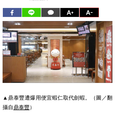
▲鼎泰豐遭爆用便宜蝦仁取代劍蝦。（圖／翻
攝自
鼎泰豐
）