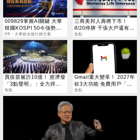
009829掌握AI關鍵 大華
三商美邦人壽將下市！
韓國KOSPI 50今強勢開
8/20停牌 千張大戶還有
募
PR・大華銀全能行銷方案
252人
焦點
買疫苗被詐10億！ 慈濟發
Gmail重大變革！ 2027年
「3點聲明」：全力捍衛
砍3大功能 免費用戶「這
捐款人權益
焦點
好康」不能用了
焦點